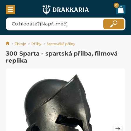
0
Zbroje
Přilby
Starověké přilby
300 Sparta - spartská přilba, filmová
replika