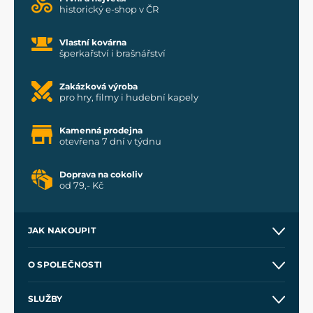
historický e-shop v ČR
Vlastní kovárna
šperkařství i brašnářství
Zakázková výroba
pro hry, filmy i hudební kapely
Kamenná prodejna
otevřena 7 dní v týdnu
Doprava na cokoliv
od 79,- Kč
JAK NAKOUPIT
Kontakt a prodejny
O SPOLEČNOSTI
Obchodní podmínky
O nás
SLUŽBY
Velkoobchod
Naše dílny