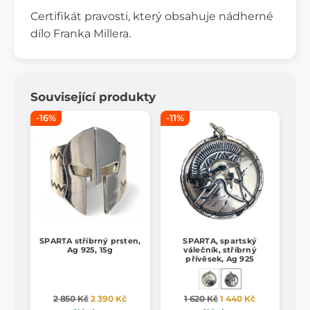
Certifikát pravosti, který obsahuje nádherné
dílo Franka Millera.
Související produkty
-16%
-11%
SPARTA stříbrný prsten,
SPARTA, spartský
Ag 925, 15g
válečník, stříbrný
přívěsek, Ag 925
2 850 Kč
2 390 Kč
1 620 Kč
1 440 Kč