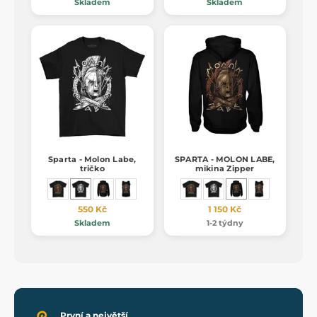
Skladem
Skladem
Sparta - Molon Labe,
SPARTA - MOLON LABE,
tričko
mikina Zipper
550 Kč
1 150 Kč
Skladem
1-2 týdny
První a největší