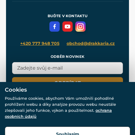
Nákup na splátky
Zakázková výroba
Pro média
Meče pro Kingdom Come
BUĎTE V KONTAKTU
Volná místa
Filmový merch
Blog
+420 777 948 705
obchod@drakkaria.cz
ODBĚR NOVINEK
ODEBÍRAT
Cookies
Používáme cookies, abychom Vám umožnili pohodlné
prohlížení webu a díky analýze provozu webu neustále
zlepšovali jeho funkce, výkon a použitelnost.
ochrana
osobních údajů
© Všechna práva vyhrazena. www.drakkaria.cz 2007-2026.
Powered by
Simplia.cz
, protected by reCAPTCHA.
Souhlasím