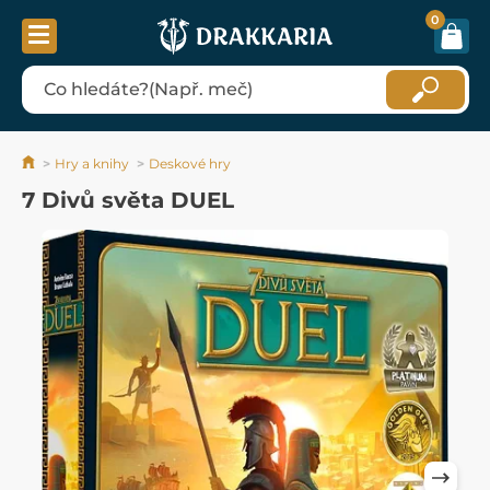
0
Hry a knihy
Deskové hry
7 Divů světa DUEL