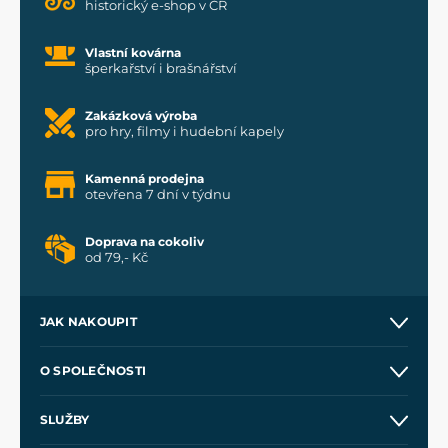
historický e-shop v ČR
Vlastní kovárna
šperkařství i brašnářství
Zakázková výroba
pro hry, filmy i hudební kapely
Kamenná prodejna
otevřena 7 dní v týdnu
Doprava na cokoliv
od 79,- Kč
JAK NAKOUPIT
Kontakt a prodejny
O SPOLEČNOSTI
Obchodní podmínky
O nás
SLUŽBY
Velkoobchod
Naše dílny