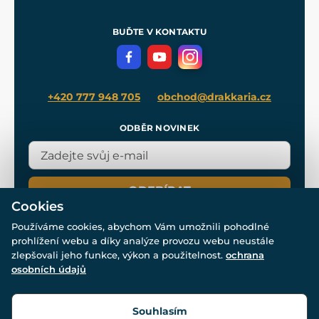
Nákup na splátky
Zakázková výroba
Pro média
Meče pro Kingdom Come
BUĎTE V KONTAKTU
Volná místa
Filmový merch
Blog
+420 777 948 705
obchod@drakkaria.cz
ODBĚR NOVINEK
ODEBÍRAT
Cookies
Používáme cookies, abychom Vám umožnili pohodlné
prohlížení webu a díky analýze provozu webu neustále
zlepšovali jeho funkce, výkon a použitelnost.
ochrana
osobních údajů
© Všechna práva vyhrazena. www.drakkaria.cz 2007-2026.
Powered by
Simplia.cz
, protected by reCAPTCHA.
Souhlasím