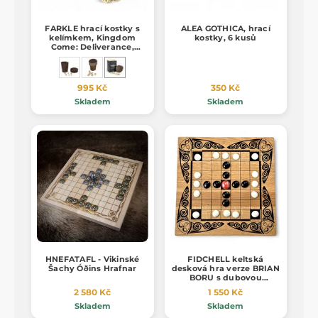
FARKLE hrací kostky s
ALEA GOTHICA, hrací
kelímkem, Kingdom
kostky, 6 kusů
Come: Deliverance,
oficiální merch
995 Kč
350 Kč
Skladem
Skladem
HNEFATAFL - Vikinské
FIDCHELL keltská
Šachy Óðins Hrafnar
desková hra verze BRIAN
BORU s dubovou
deskou, sklo
2 580 Kč
1 550 Kč
Skladem
Skladem