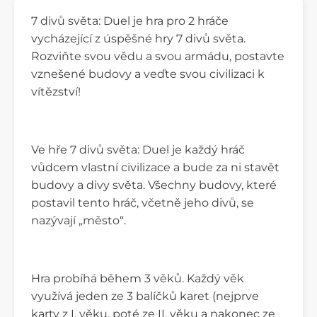
7 divů světa: Duel je hra pro 2 hráče
vycházející z úspěšné hry 7 divů světa.
Rozviňte svou vědu a svou armádu, postavte
vznešené budovy a veďte svou civilizaci k
vítězství!
Ve hře 7 divů světa: Duel je každý hráč
vůdcem vlastní civilizace a bude za ni stavět
budovy a divy světa. Všechny budovy, které
postavil tento hráč, včetně jeho divů, se
nazývají „město“.
Hra probíhá během 3 věků. Každý věk
využívá jeden ze 3 balíčků karet (nejprve
karty z I. věku, poté ze II. věku a nakonec ze