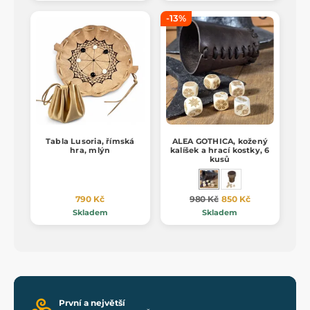
-13%
Tabla Lusoria, římská
ALEA GOTHICA, kožený
hra, mlýn
kalíšek a hrací kostky, 6
kusů
790 Kč
980 Kč
850 Kč
Skladem
Skladem
První a největší