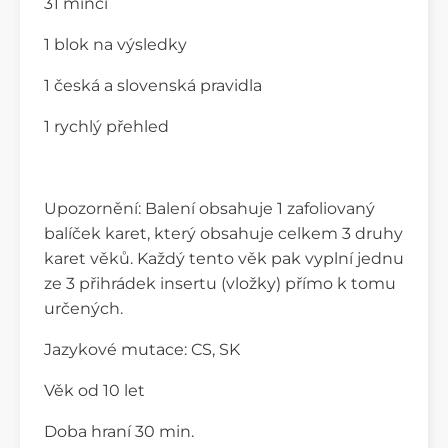
31 mincí
1 blok na výsledky
1 česká a slovenská pravidla
1 rychlý přehled
Upozornění: Balení obsahuje 1 zafoliovaný
balíček karet, který obsahuje celkem 3 druhy
karet věků. Každý tento věk pak vyplní jednu
ze 3 přihrádek insertu (vložky) přímo k tomu
určených.
Jazykové mutace: CS, SK
Věk od 10 let
Doba hraní 30 min.