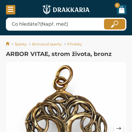
0
Šperky
Bronzové šperky
Přívěsky
ARBOR VITAE, strom života, bronz