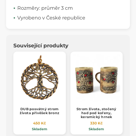
Rozměry: průměr 3 cm
Vyrobeno v České republice
Související produkty
DUB posvátný strom
Strom života, stočený
života přívěšek bronz
had pod kořeny,
keramický hrnek
450 Kč
330 Kč
Skladem
Skladem