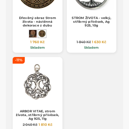
Dřevěný obraz Strom
STROM ŽIVOTA - velký,
života - nástěnná
stříbrný přívěsek, Ag
dekorace z dubu
925, 10g
1 760 Kč
1 840 Kč
1 630 Kč
Skladem
Skladem
-11%
ARBOR VITAE, strom
života, stříbrný přívěsek,
Ag 925, 11g
2 040 Kč
1 810 Kč