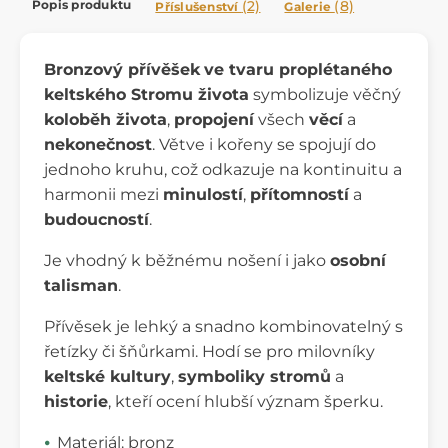
Popis produktu
(2)
(8)
Příslušenství
Galerie
Bronzový přívěšek
ve tvaru proplétaného
keltského Stromu života
symbolizuje věčný
koloběh života
,
propojení
všech
věcí
a
nekonečnost
. Větve i kořeny se spojují do
jednoho kruhu, což odkazuje na kontinuitu a
harmonii mezi
minulostí
,
přítomností
a
budoucností
.
Je vhodný k běžnému nošení i jako
osobní
talisman
.
Přívěsek je lehký a snadno kombinovatelný s
řetízky či šňůrkami. Hodí se pro milovníky
keltské kultury
,
symboliky stromů
a
historie
, kteří ocení hlubší význam šperku.
Materiál: bronz