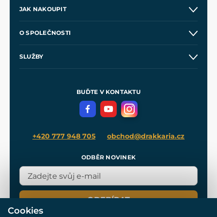
JAK NAKOUPIT
Kontakt a prodejny
O SPOLEČNOSTI
Obchodní podmínky
O nás
SLUŽBY
Velkoobchod
Naše dílny
Nákup na splátky
Zakázková výroba
Pro média
Meče pro Kingdom Come
BUĎTE V KONTAKTU
Volná místa
Filmový merch
Blog
+420 777 948 705
obchod@drakkaria.cz
ODBĚR NOVINEK
ODEBÍRAT
Cookies