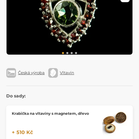
Česká výroba
Vltavín
Do sady:
Krabička na vltavíny s magnetem, dřevo
+ 510 Kč