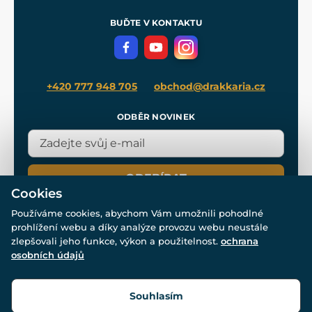
Pro média
Meče pro Kingdom Come
BUĎTE V KONTAKTU
Volná místa
Filmový merch
Blog
+420 777 948 705
obchod@drakkaria.cz
ODBĚR NOVINEK
ODEBÍRAT
Cookies
Používáme cookies, abychom Vám umožnili pohodlné
prohlížení webu a díky analýze provozu webu neustále
zlepšovali jeho funkce, výkon a použitelnost.
ochrana
osobních údajů
© Všechna práva vyhrazena. www.drakkaria.cz 2007-2026.
Powered by
Simplia.cz
, protected by reCAPTCHA.
Souhlasím