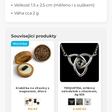
Velikost 1.5 x 2.5 cm (měřeno i s ouškem)
Váha cca 2 g
Související produkty
Novinka
Krabička na vltavíny s
TRIQUETRA, stříbrný
magnetem, dřevo
náhrdelník s vltavínem,
Ag 925
510 Kč
4 400 Kč