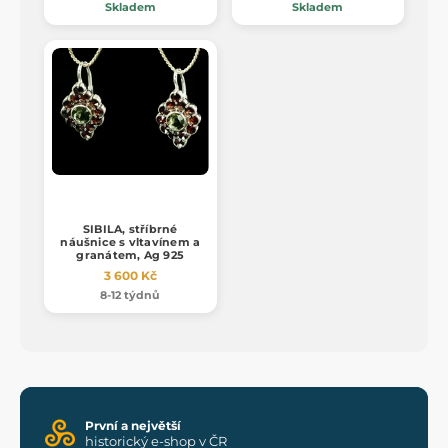
Skladem
Skladem
SIBILA, stříbrné
náušnice s vltavínem a
granátem, Ag 925
3 600 Kč
8-12 týdnů
První a největší
historický e-shop v ČR