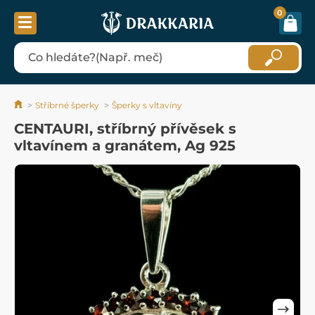
0
Stříbrné šperky
Šperky s vltavíny
CENTAURI, stříbrný přívěsek s
vltavínem a granátem, Ag 925