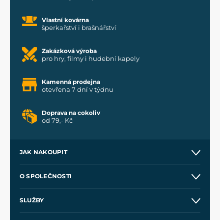
Vlastní kovárna
šperkařství i brašnářství
Zakázková výroba
pro hry, filmy i hudební kapely
Kamenná prodejna
otevřena 7 dní v týdnu
Doprava na cokoliv
od 79,- Kč
JAK NAKOUPIT
Kontakt a prodejny
O SPOLEČNOSTI
Obchodní podmínky
O nás
SLUŽBY
Velkoobchod
Naše dílny
Nákup na splátky
Zakázková výroba