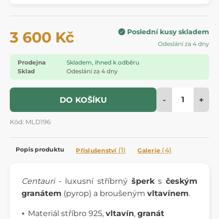
Poslední kusy skladem
3 600 Kč
Odeslání za 4 dny
Prodejna
Skladem, ihned k odběru
Sklad
Odeslání za 4 dny
-
+
DO KOŠÍKU
Kód: MLD196
Popis produktu
(1)
(4)
Příslušenství
Galerie
Centauri
- luxusní stříbrný
šperk
s
českým
granátem
(pyrop) a broušeným
vltavínem
.
Materiál stříbro 925,
vltavín
,
granát