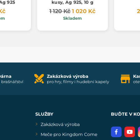
 Ag 925
kusy, Ag 925, 10 g
Kč
1 120 Kč
1 020 Kč
2
em
Skladem
várna
Zakázková výroba
Ka
i brašnářství
pro hry, filmy i hudební kapely
ote
SLUŽBY
BUĎTE V K
Zakázková výroba
Meče pro Kingdom Come