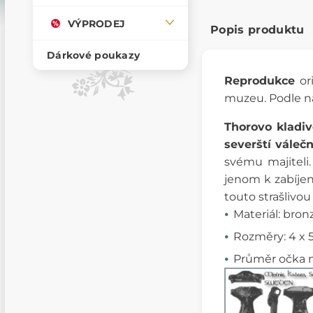
VÝPRODEJ
Popis produktu
Dárkové poukazy
Reprodukce
or
muzeu. Podle 
Thorovo kladi
severští váleč
svému majiteli.
jenom k zabíjen
touto strašlivo
Materiál: bron
Rozměry: 4 x 
Průměr očka 