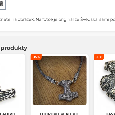
kněte na obrázek. Na fotce je originál ze Švédska, sami po
í produkty
-15%
-11%
LADIVO,
THOROVO KLADIVO,
HAVR