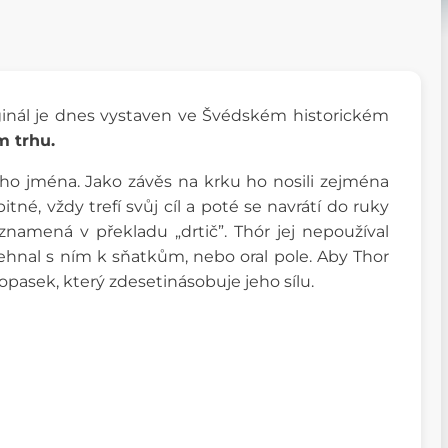
riginál je dnes vystaven ve Švédském historickém
m trhu.
ho jména. Jako závěs na krku ho nosili zejména
itné, vždy trefí svůj cíl a poté se navrátí do ruky
 znamená v překladu „drtič”. Thór jej nepoužíval
žehnal s ním k sňatkům, nebo oral pole. Aby Thor
opasek, který zdesetinásobuje jeho sílu.