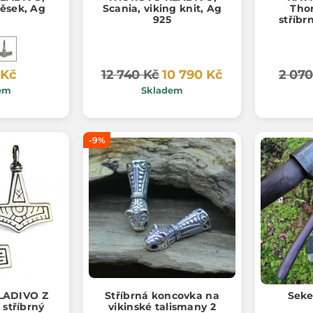
věsek, Ag
Scania, viking knit, Ag
Thor
925
stříbr
 Kč
12 740 Kč
10 790 Kč
2 070
em
Skladem
-9%
LADIVO Z
Stříbrná koncovka na
Seke
stříbrný
vikinské talismany 2