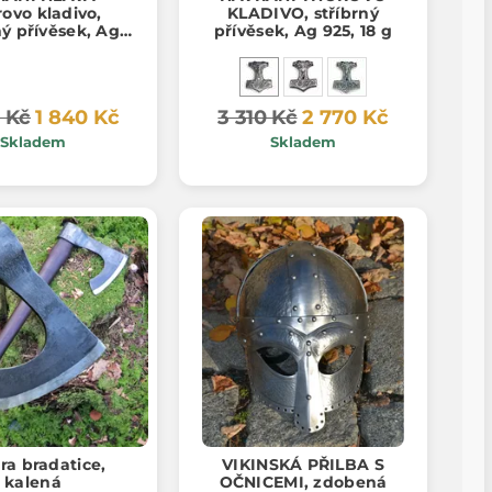
ovo kladivo,
KLADIVO, stříbrný
ný přívěsek, Ag
přívěsek, Ag 925, 18 g
925, 11 g
 Kč
1 840 Kč
3 310 Kč
2 770 Kč
Skladem
Skladem
ra bradatice,
VIKINSKÁ PŘILBA S
kalená
OČNICEMI, zdobená