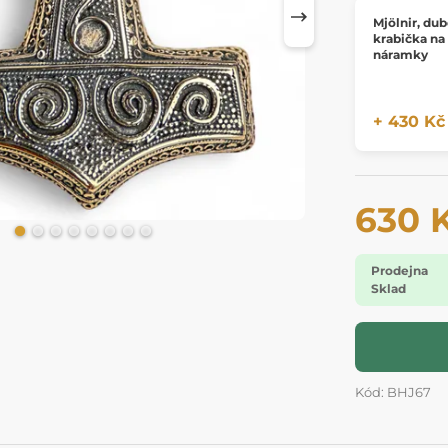
Mjölnir, du
krabička na
náramky
+ 430 Kč
630 
Prodejna
Sklad
Kód: BHJ67