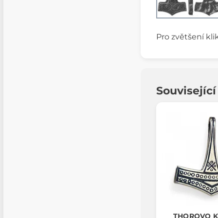
Pro zvětšení kli
Souvisejíc
THOROVO K