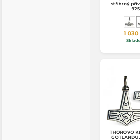
stříbrný pří
925
1 030
Sklad
THOROVO K
GOTLANDU, 