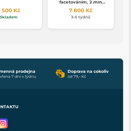
facetováním, 2 mm
plech
 500 Kč
7 800 Kč
Skladem
3-5 týdnů
menná prodejna
Doprava na cokoliv
vřena 7 dní v týdnu
od 79,- Kč
ONTAKTU