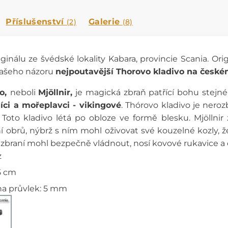
Příslušenství
Galerie
(2)
(8)
iginálu ze švédské lokality Kabara, provincie Scania. O
našeho názoru
nejpoutavější Thorovo kladivo na české
vo,
neboli
Mjöllnir,
je magická zbraň patřící bohu stejné
níci a mořeplavci - vikingové
. Thórovo kladivo je nerozb
 Toto kladivo létá po obloze ve formě blesku. Mjöllnir
í obrů, nýbrž s ním mohl oživovat své kouzelné kozly, 
u zbraní mohl bezpečně vládnout, nosí kovové rukavice a 
z
5 cm
na průvlek: 5 mm