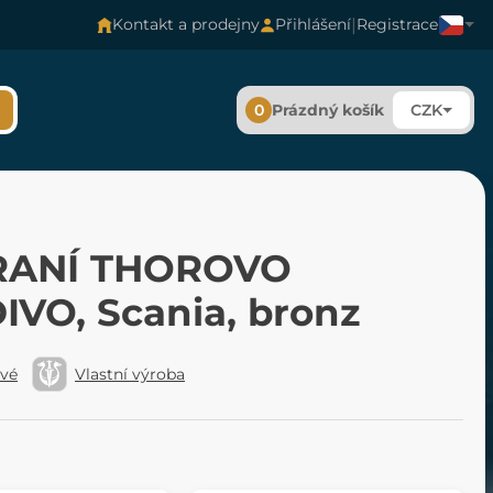
|
Kontakt a prodejny
Přihlášení
Registrace
0
Prázdný košík
CZK
RANÍ THOROVO
IVO, Scania, bronz
ové
Vlastní výroba