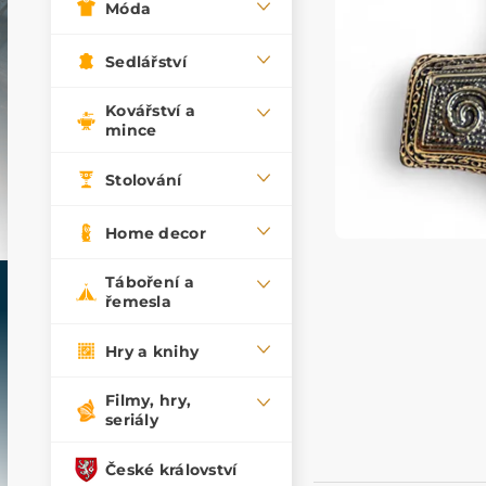
Móda
Sedlářství
Kovářství a
mince
Stolování
Home decor
Táboření a
řemesla
Hry a knihy
Filmy, hry,
seriály
České království