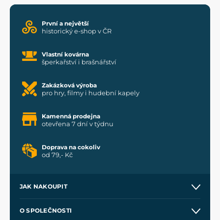
První a největší
historický e-shop v ČR
Vlastní kovárna
šperkařství i brašnářství
Zakázková výroba
pro hry, filmy i hudební kapely
Kamenná prodejna
otevřena 7 dní v týdnu
Doprava na cokoliv
od 79,- Kč
JAK NAKOUPIT
Kontakt a prodejny
O SPOLEČNOSTI
Obchodní podmínky