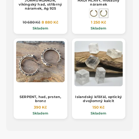
JÖRMUNGANDR,
HADÍ HLAVY, mosazný
vikingský had, stříbrný
náramek
náramek, Ag 925
10 680 Kč
8 880 Kč
1 250 Kč
Skladem
Skladem
SERPENT, had, prsten,
Islandský křišťál, optický
bronz
dvojlomný kalcit
390 Kč
150 Kč
Skladem
Skladem