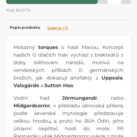
Kód: BHJ174
Popis produktu
(5)
Galerie
Mosazný
torques
s hadí hlavou. Koncept
hadích či dračích hlav vychází z brakteátů z
doby stěhování národů, motivů na
vendelských přilbách či germánských
brožích, jak dokazují artefakty z
Uppsala
,
Valsgärde
a
Sutton Hoo
.
Vodní had
Jörmungandr
, nebo
Midgardsormr
,
v překladu obrovská příšera,
podle severské mytologie představuje
velkou hrozbu
,
a proto ho Bůh Ódin, jeho
úhlavní nepřítel, hodí do moře. Při
Ragnaröku však Midgardsormr vyleze z moře