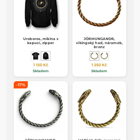
Uroboros, mikina s
JÖRMUNGANDR,
kapucí, zipper
vikingský had, náramek,
bronz
1 150 Kč
1 250 Kč
Skladem
Skladem
-17%