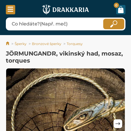
0
Šperky
Bronzové šperky
Torquesy
JÖRMUNGANDR, vikinský had, mosaz,
torques