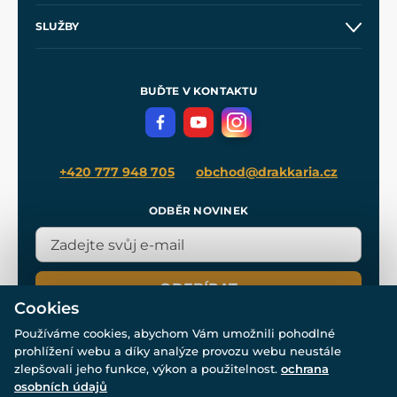
O nás
SLUŽBY
Velkoobchod
Naše dílny
Nákup na splátky
Zakázková výroba
Pro média
Meče pro Kingdom Come
BUĎTE V KONTAKTU
Volná místa
Filmový merch
Blog
+420 777 948 705
obchod@drakkaria.cz
ODBĚR NOVINEK
ODEBÍRAT
Cookies
Používáme cookies, abychom Vám umožnili pohodlné
prohlížení webu a díky analýze provozu webu neustále
zlepšovali jeho funkce, výkon a použitelnost.
ochrana
osobních údajů
© Všechna práva vyhrazena. www.drakkaria.cz 2007-2026.