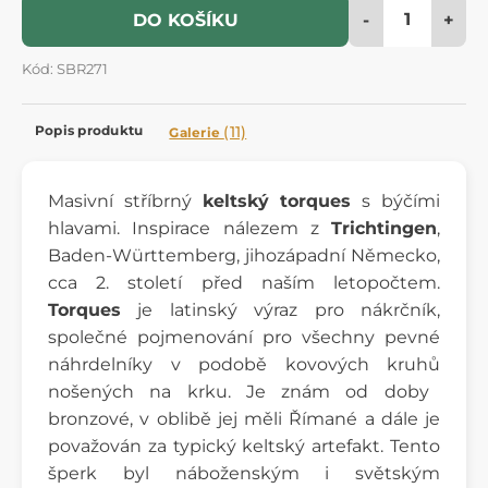
-
+
DO KOŠÍKU
Kód: SBR271
Popis produktu
(11)
Galerie
Masivní stříbrný
keltský torques
s býčími
hlavami. Inspirace nálezem z
Trichtingen
,
Baden-Württemberg, jihozápadní Německo,
cca 2. století před naším letopočtem.
Torques
je latinský výraz pro
nákrčník
,
společné pojmenování pro všechny pevné
náhrdelníky
v podobě kovových
kruhů
nošených na
krku
. Je znám od
doby
bronzové
, v oblibě jej měli Římané a dále je
považován za typický keltský artefakt. Tento
šperk byl náboženským i světským