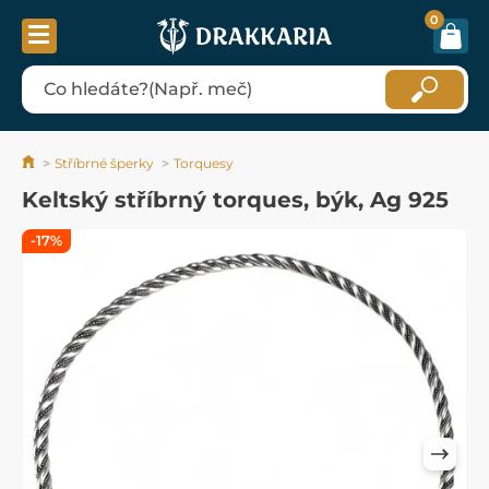
0
Stříbrné šperky
Torquesy
Keltský stříbrný torques, býk, Ag 925
-17%