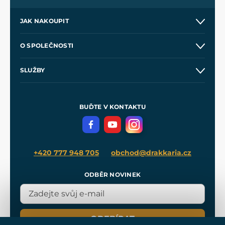
JAK NAKOUPIT
Kontakt a prodejny
O SPOLEČNOSTI
Obchodní podmínky
O nás
SLUŽBY
Velkoobchod
Naše dílny
Nákup na splátky
Zakázková výroba
Pro média
Meče pro Kingdom Come
BUĎTE V KONTAKTU
Volná místa
Filmový merch
Blog
+420 777 948 705
obchod@drakkaria.cz
ODBĚR NOVINEK
ODEBÍRAT