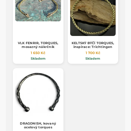
VLK FENRIR, TORQUES,
KELTSKÝ BÝČÍ TORQUES,
mosazný nákrčník
inspirace: Trichtingen
1 650 Kč
1 700 Kč
Skladem
Skladem
DRAGONISH, kovaný
ocelový torques