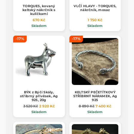
TORQUES, kovaný
VLČÍ HLAVY - TORQUES,
keltský nákrčník s
nákrčník, mosaz
kuličkami
670 Kč
1 750 Kč
Skladem
Skladem
-17%
-17%
BÝK z Býčí Skály,
KELTSKÝ PEČETÍTKOVÝ
stříbrný přívěsek, Ag
STŘÍBRNÝ NÁRAMEK, Ag
925, 20g
925
3 520 Kč
2 920 Kč
8 890 Kč
7 400 Kč
Skladem
Skladem