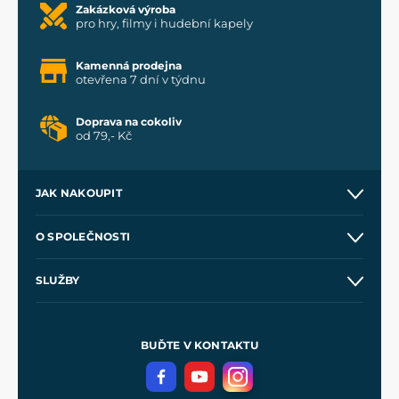
Zakázková výroba
pro hry, filmy i hudební kapely
Kamenná prodejna
otevřena 7 dní v týdnu
Doprava na cokoliv
od 79,- Kč
JAK NAKOUPIT
Kontakt a prodejny
O SPOLEČNOSTI
Obchodní podmínky
O nás
SLUŽBY
Velkoobchod
Naše dílny
Nákup na splátky
Zakázková výroba
Pro média
Meče pro Kingdom Come
BUĎTE V KONTAKTU
Volná místa
Filmový merch
Blog