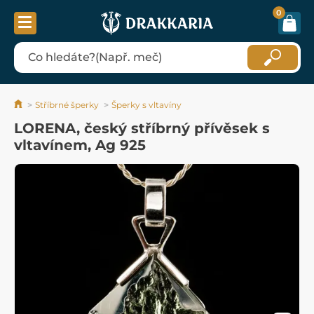
0
Stříbrné šperky
Šperky s vltavíny
LORENA, český stříbrný přívěsek s
vltavínem, Ag 925