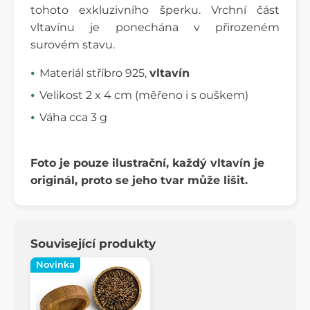
tohoto exkluzivního šperku. Vrchní část
vltavínu je ponechána v přirozeném
surovém stavu.
Materiál stříbro 925,
vltavín
Velikost 2 x 4 cm (měřeno i s ouškem)
Váha cca 3 g
Foto je pouze ilustrační, každý vltavín je
originál, proto se jeho tvar může lišit.
Související produkty
Novinka