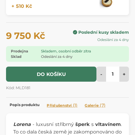
+ 510 Kč
Poslední kusy skladem
9 750 Kč
Odeslání za 4 dny
Prodejna
Skladem, osobní odběr zítra
Sklad
Odeslání za 4 dny
-
+
DO KOŠÍKU
Kód: MLD181
Popis produktu
(1)
(7)
Příslušenství
Galerie
Lorena
- luxusní stříbrný
šperk
s
vltavínem
.
To co dala česká země je zakomponováno do