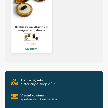
Krabička na vltavíny s
magnetem, dřevo
510 Kč
Skladem
První a největší
historický e-shop v ČR
Vlastní kovárna
šperkařství i brašnářství