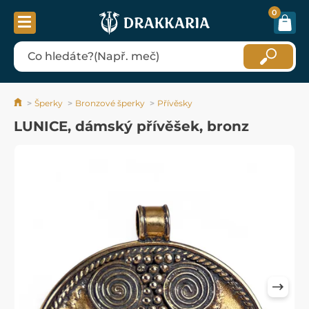
0
Šperky
Bronzové šperky
Přívěsky
LUNICE, dámský přívěšek, bronz