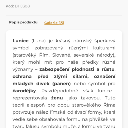
Kód: BHJ308
Popis produktu
(8)
Galerie
Lunice
(Luna)
je krásný dámský šperkový
symbol zobrazovaný různými kulturami
(starověký Řím, Slované, severské národy)
,
který
mohl mít pro naše předky různé
významy –
zabezpečení plodnosti a růstu
,
ochrana před zlými silami, označení
mladých dívek (panen)
nebo
symbol pro
čarodějky
. Pravděpodobně však lunice
reprezentovala
ženu
jako takovou. Tuto
teorii alespoň pro dobu starověkého Říma
potvrzuje nález římské odlévací formy, která
vedle sebe obsahovala formu na přívěšek ve
tvaru falusu, symbolu muže, a formu ve tvaru