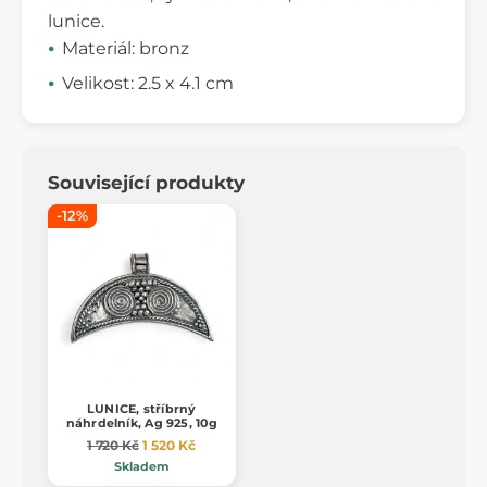
lunice.
Materiál: bronz
Velikost: 2.5 x 4.1 cm
Související produkty
-12%
LUNICE, stříbrný
náhrdelník, Ag 925, 10g
1 720 Kč
1 520 Kč
Skladem