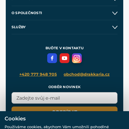
Kontakt a prodejny
O SPOLEČNOSTI
Obchodní podmínky
O nás
SLUŽBY
Velkoobchod
Naše dílny
Nákup na splátky
Zakázková výroba
Pro média
Meče pro Kingdom Come
BUĎTE V KONTAKTU
Volná místa
Filmový merch
Blog
+420 777 948 705
obchod@drakkaria.cz
ODBĚR NOVINEK
ODEBÍRAT
Cookies
Používáme cookies, abychom Vám umožnili pohodlné