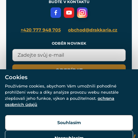
BUĎTE V KONTAKTU
Volná místa
Filmový merch
Blog
+420 777 948 705
obchod@drakkaria.cz
ODBĚR NOVINEK
ODEBÍRAT
Cookies
Používáme cookies, abychom Vám umožnili pohodlné
prohlížení webu a díky analýze provozu webu neustále
zlepšovali jeho funkce, výkon a použitelnost.
ochrana
osobních údajů
© Všechna práva vyhrazena. www.drakkaria.cz 2007-2026.
Powered by
Simplia.cz
, protected by reCAPTCHA.
Souhlasím