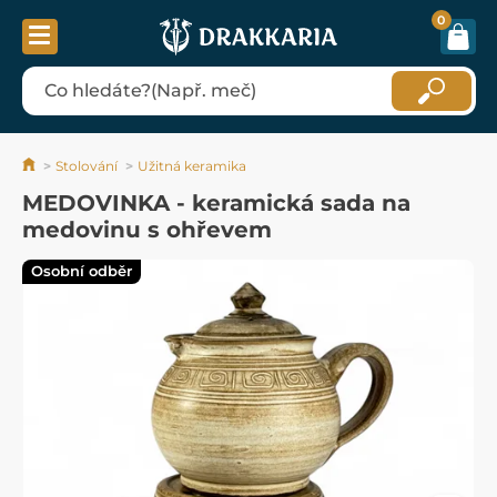
0
Stolování
Užitná keramika
MEDOVINKA - keramická sada na
medovinu s ohřevem
Osobní odběr