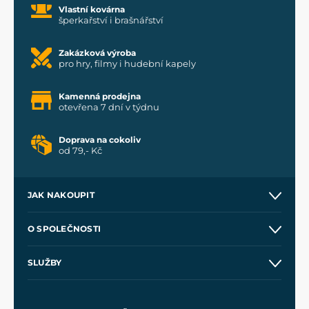
Vlastní kovárna
šperkařství i brašnářství
Zakázková výroba
pro hry, filmy i hudební kapely
Kamenná prodejna
otevřena 7 dní v týdnu
Doprava na cokoliv
od 79,- Kč
JAK NAKOUPIT
Kontakt a prodejny
O SPOLEČNOSTI
Obchodní podmínky
O nás
SLUŽBY
Velkoobchod
Naše dílny
Nákup na splátky
Zakázková výroba
Pro média
Meče pro Kingdom Come