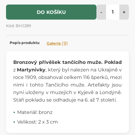
-
+
DO KOŠÍKU
Kód: BHJ289
Popis produktu
(9)
Galerie
Bronzový přívěšek tančícího muže. Poklad
z
Martynivky
, který byl nalezen na Ukrajině v
roce 1909, obsahoval celkem 116 šperků, mezi
nimi i tohto Tančícího muže. Artefakty jsou
nyní uloženy v muzejích v Kyjevě a Londýně.
Stáří pokladu se odhaduje na 6. až 7. století.
Materiál: bronz
Velikost: 2 x 3 cm