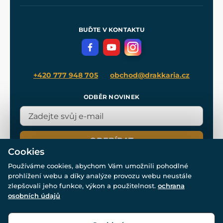
Naše dílny
Nákup na splátky
Zakázková výroba
Pro média
Meče pro Kingdom Come
BUĎTE V KONTAKTU
Volná místa
Filmový merch
Blog
+420 777 948 705
obchod@drakkaria.cz
ODBĚR NOVINEK
ODEBÍRAT
Cookies
Používáme cookies, abychom Vám umožnili pohodlné
prohlížení webu a díky analýze provozu webu neustále
zlepšovali jeho funkce, výkon a použitelnost.
ochrana
osobních údajů
© Všechna práva vyhrazena. www.drakkaria.cz 2007-2026.
Powered by
Simplia.cz
, protected by reCAPTCHA.