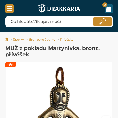
0
Šperky
Bronzové šperky
Přívěsky
MUŽ z pokladu Martynivka, bronz,
přívěšek
-9%