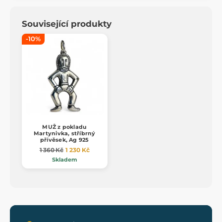
Související produkty
-10%
MUŽ z pokladu
Martynivka, stříbrný
přívěsek, Ag 925
1 360 Kč
1 230 Kč
Skladem