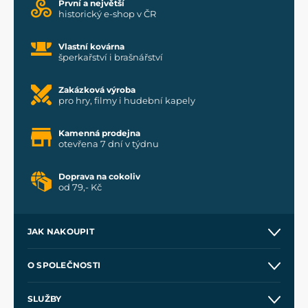
První a největší
historický e-shop v ČR
Vlastní kovárna
šperkařství i brašnářství
Zakázková výroba
pro hry, filmy i hudební kapely
Kamenná prodejna
otevřena 7 dní v týdnu
Doprava na cokoliv
od 79,- Kč
JAK NAKOUPIT
Kontakt a prodejny
O SPOLEČNOSTI
Obchodní podmínky
O nás
SLUŽBY
Velkoobchod