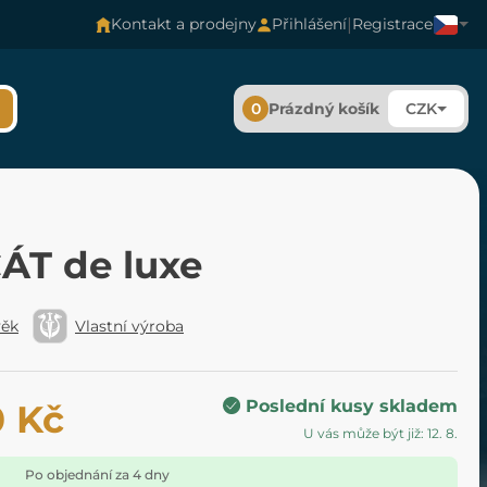
|
Kontakt a prodejny
Přihlášení
Registrace
0
Prázdný košík
CZK
ÁT de luxe
věk
Vlastní výroba
Poslední kusy skladem
0 Kč
U vás může být již: 12. 8.
Po objednání za 4 dny