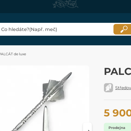
PALCÁT de luxe
PALC
Středo
5 90
Prodejna