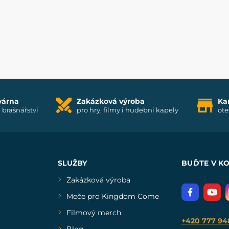
várna
Zakázková výroba
Ka
i brašnářství
pro hry, filmy i hudební kapely
ote
SLUŽBY
BUĎTE V K
Zakázková výroba
Meče pro Kingdom Come
Filmový merch
+420 777 94