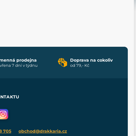
menná prodejna
Doprava na cokoliv
vřena 7 dní v týdnu
od 79,- Kč
ONTAKTU
8 705
obchod@drakkaria.cz