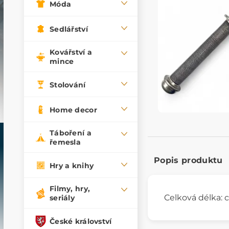
Móda
Sedlářství
Kovářství a
mince
Stolování
Home decor
Táboření a
řemesla
Popis produktu
Hry a knihy
Filmy, hry,
Celková délka: 
seriály
České království