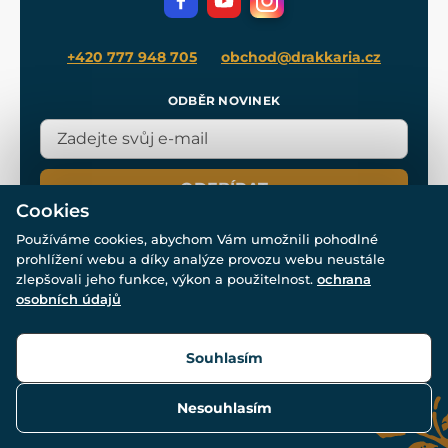
Blog
+420 777 948 705
obchod@drakkaria.cz
ODBĚR NOVINEK
ODEBÍRAT
Cookies
Používáme cookies, abychom Vám umožnili pohodlné
prohlížení webu a díky analýze provozu webu neustále
zlepšovali jeho funkce, výkon a použitelnost.
ochrana
osobních údajů
© Všechna práva vyhrazena. www.drakkaria.cz 2007-2026.
Powered by
Simplia.cz
, protected by reCAPTCHA.
Souhlasím
Nesouhlasím