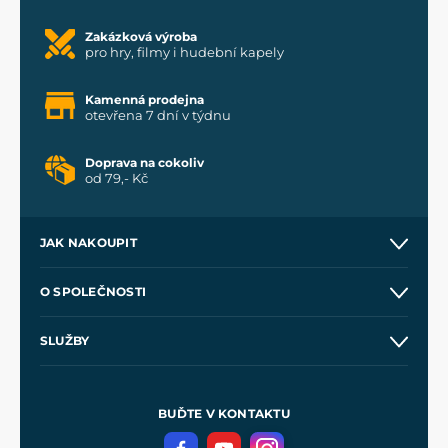
Zakázková výroba
pro hry, filmy i hudební kapely
Kamenná prodejna
otevřena 7 dní v týdnu
Doprava na cokoliv
od 79,- Kč
JAK NAKOUPIT
Kontakt a prodejny
O SPOLEČNOSTI
Obchodní podmínky
O nás
SLUŽBY
Velkoobchod
Naše dílny
Nákup na splátky
Zakázková výroba
Pro média
Meče pro Kingdom Come
BUĎTE V KONTAKTU
Volná místa
Filmový merch