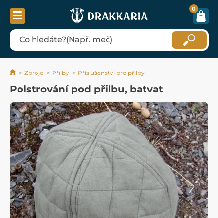
0
Zbroje
Přilby
Příslušenství pro přilby
Polstrování pod přilbu, batvat