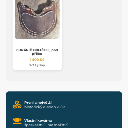
CHRÁNIČ OBLIČEJE, pod
přilbu
1 500 Kč
2-3 týdny
První a největší
historický e-shop v ČR
Vlastní kovárna
šperkařství i brašnářství