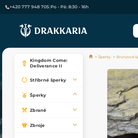
|
+420 777 948 705
Po - Pá: 8:30 - 16h
Šperky
Bronzové š
Kingdom Come:
Deliverance II
Stříbrné šperky
Šperky
Zbraně
Zbroje