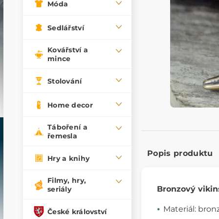
Móda
Sedlářství
Kovářství a
mince
Stolování
Home decor
Táboření a
řemesla
Popis produktu
Hry a knihy
Filmy, hry,
Bronzový vikin
seriály
Materiál: bron
České království