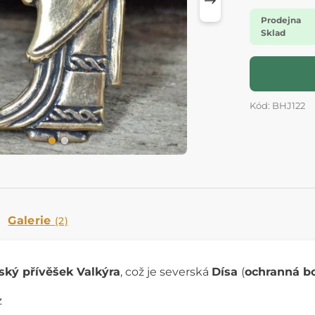
Prodejna
Sklad
Kód: BHJ122
Galerie
(2)
ský přívěšek Valkýra
, což je severská
Dísa
(
ochranná b
z