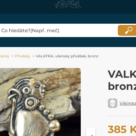
perky
Přívěsky
VALKÝRA, vikinský přívěšek, bronz
VALKÝ
bron
Viking
385 