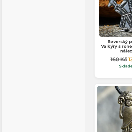
Severský p
Valkýry s roh
nále
160 Kč
1
Sklad