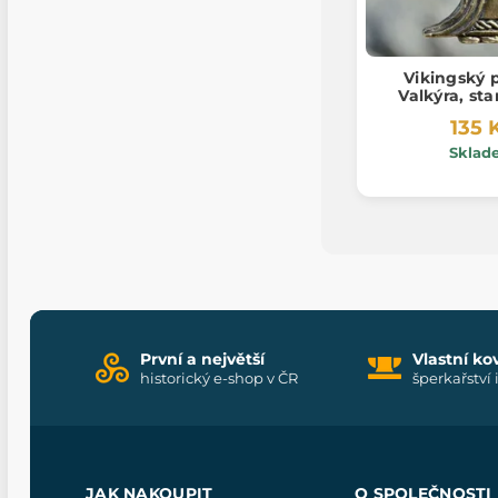
Vikingský 
Valkýra, st
135 
Sklad
První a největší
Vlastní ko
historický e-shop v ČR
šperkařství 
JAK NAKOUPIT
O SPOLEČNOSTI