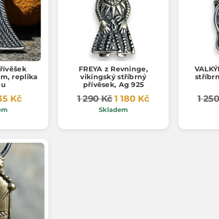
řívěšek
FREYA z Revninge,
VALKÝR
em, replika
vikingský stříbrný
stříbr
zu
přívěsek, Ag 925
35 Kč
1 290 Kč
1 180 Kč
1 25
em
Skladem