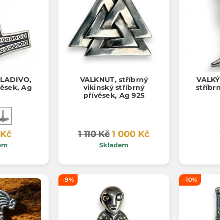
LADIVO,
VALKNUT, stříbrný
VALKÝ
věsek, Ag
vikinský stříbrný
stříbr
přívěsek, Ag 925
 Kč
1 110 Kč
1 000 Kč
em
Skladem
-9%
-10%