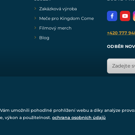
Zakázková výroba
Meče pro Kingdom Come
Filmový merch
+420 777 94
Blog
ODBĚR NOV
© Všechna práva vyhrazena. www.drakkaria.cz 2007-2026.
Vám umožnili pohodlné prohlížení webu a díky analýze prov
Powered by
Simplia.cz
, protected by reCAPTCHA.
e, výkon a použitelnost.
ochrana osobních údajů