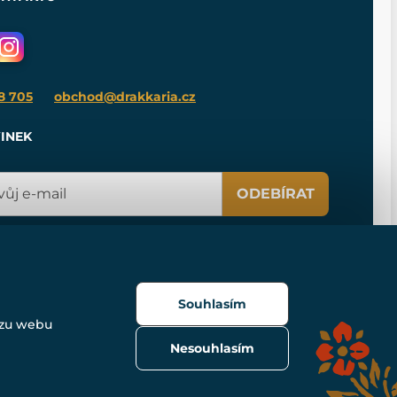
8 705
obchod@drakkaria.cz
INEK
ODEBÍRAT
Souhlasím
ozu webu
Nesouhlasím