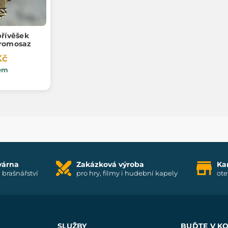
přívěšek
aromosaz
Kč
em
várna
Zakázková výroba
Ka
i brašnářství
pro hry, filmy i hudební kapely
ote
SLUŽBY
BUĎTE V K