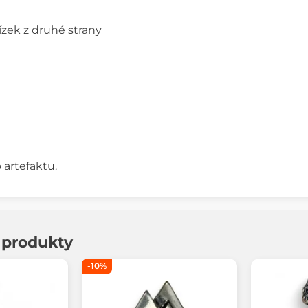
ízek z druhé strany
artefaktu.
í produkty
-10%