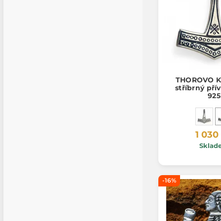
THOROVO K
stříbrný pří
925
1 030
Sklad
-16%