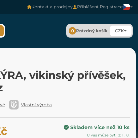
|
Kontakt a prodejny
Přihlášení
Registrace
0
Prázdný košík
CZK
RA, vikinský přívěšek,
z
ové
Vlastní výroba
Skladem více než 10 ks
Kč
U vás může být již: 11. 8.