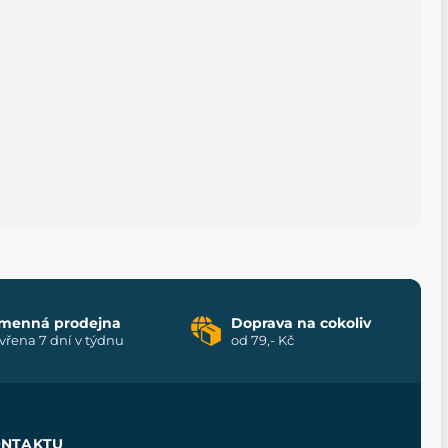
menná prodejna
Doprava na cokoliv
vřena 7 dní v týdnu
od 79,- Kč
ONTAKTU