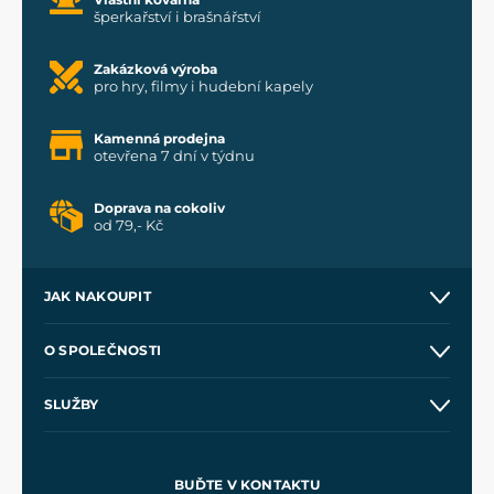
šperkařství i brašnářství
Zakázková výroba
pro hry, filmy i hudební kapely
Kamenná prodejna
otevřena 7 dní v týdnu
Doprava na cokoliv
od 79,- Kč
JAK NAKOUPIT
Kontakt a prodejny
O SPOLEČNOSTI
Obchodní podmínky
O nás
SLUŽBY
Velkoobchod
Naše dílny
Nákup na splátky
Zakázková výroba
Pro média
Meče pro Kingdom Come
BUĎTE V KONTAKTU