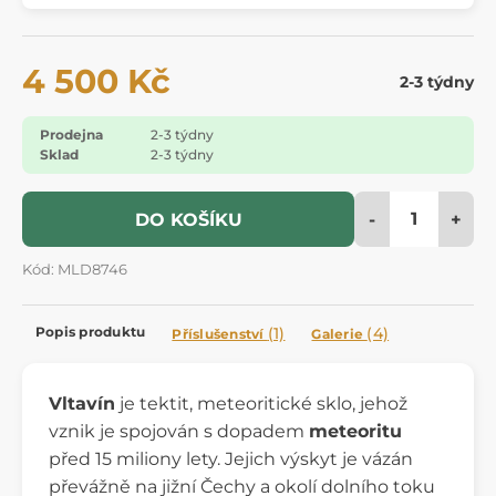
4 500 Kč
2-3 týdny
Prodejna
2-3 týdny
Sklad
2-3 týdny
-
+
DO KOŠÍKU
Kód: MLD8746
Popis produktu
(1)
(4)
Příslušenství
Galerie
Vltavín
je tektit, meteoritické sklo, jehož
vznik je spojován s dopadem
meteoritu
před 15 miliony lety. Jejich výskyt je vázán
převážně na jižní Čechy a okolí dolního toku