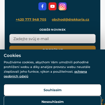
Volná místa
Filmový merch
Blog
+420 777 948 705
obchod@drakkaria.cz
ODBĚR NOVINEK
ODEBÍRAT
Cookies
Používáme cookies, abychom Vám umožnili pohodlné
prohlížení webu a díky analýze provozu webu neustále
zlepšovali jeho funkce, výkon a použitelnost.
ochrana
osobních údajů
© Všechna práva vyhrazena. www.drakkaria.cz 2007-2026.
Powered by
Simplia.cz
, protected by reCAPTCHA.
Souhlasím
Nesouhlasím