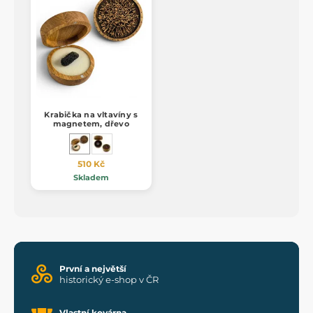
Krabička na vltavíny s
magnetem, dřevo
510 Kč
Skladem
První a největší
historický e-shop v ČR
Vlastní kovárna