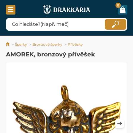
0
Šperky
Bronzové šperky
Přívěsky
AMOREK, bronzový přívěšek