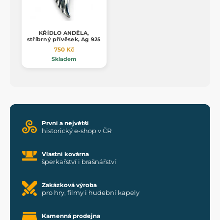
KŘÍDLO ANDĚLA,
stříbrný přívěsek, Ag 925
750 Kč
Skladem
První a největší
historický e-shop v ČR
Vlastní kovárna
šperkařství i brašnářství
Zakázková výroba
pro hry, filmy i hudební kapely
Kamenná prodejna