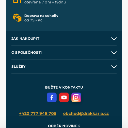
otevřena 7 dní v týdnu
Doprava na cokoliv
od 79,- Kč
JAK NAKOUPIT
Kontakt a prodejny
O SPOLEČNOSTI
Obchodní podmínky
O nás
SLUŽBY
Velkoobchod
Naše dílny
Nákup na splátky
Zakázková výroba
Pro média
Meče pro Kingdom Come
BUĎTE V KONTAKTU
Volná místa
Filmový merch
Blog
+420 777 948 705
obchod@drakkaria.cz
ODBĚR NOVINEK