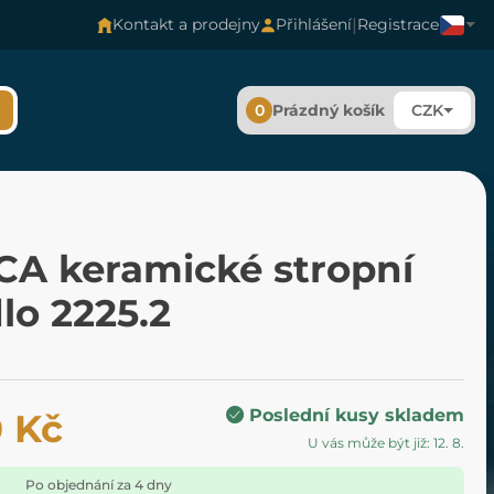
|
Kontakt a prodejny
Přihlášení
Registrace
0
Prázdný košík
CZK
CA keramické stropní
dlo 2225.2
Poslední kusy skladem
0 Kč
U vás může být již: 12. 8.
Po objednání za 4 dny