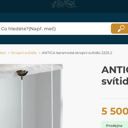
lení
Stropní svítidla
ANTICA keramické stropní svítidlo 2225.2
ANTI
svíti
5 50
Prodejna