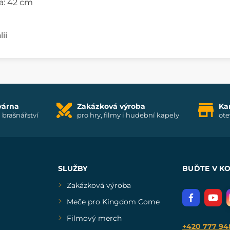
a: 42 cm
ii
várna
Zakázková výroba
Ka
i brašnářství
pro hry, filmy i hudební kapely
ote
SLUŽBY
BUĎTE V K
Zakázková výroba
Meče pro Kingdom Come
Filmový merch
+420 777 94