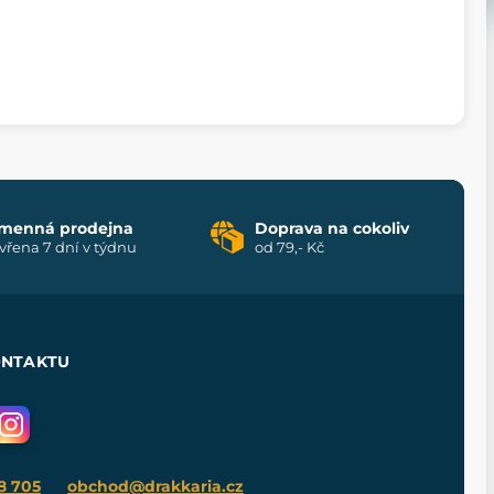
menná prodejna
Doprava na cokoliv
vřena 7 dní v týdnu
od 79,- Kč
ONTAKTU
8 705
obchod@drakkaria.cz