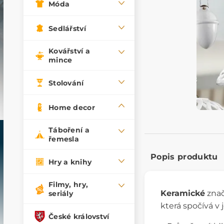
Móda
Sedlářství
Kovářství a
mince
Stolování
Home decor
Táboření a
řemesla
Popis produktu
Hry a knihy
Filmy, hry,
Keramické
zna
seriály
která spočívá v 
České království