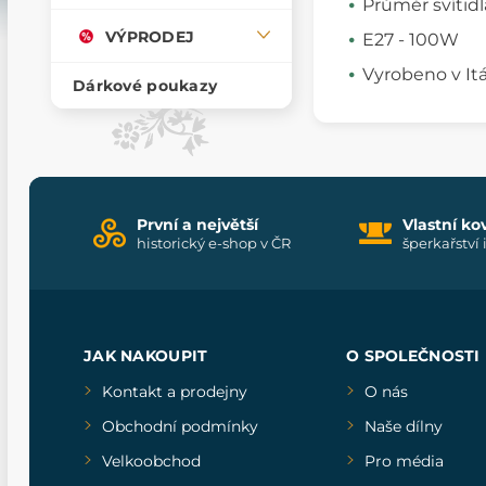
Průměr svítidl
VÝPRODEJ
E27 - 100W
Vyrobeno v Itál
Dárkové poukazy
První a největší
Vlastní ko
historický e-shop v ČR
šperkařství 
JAK NAKOUPIT
O SPOLEČNOSTI
Kontakt a prodejny
O nás
Obchodní podmínky
Naše dílny
Velkoobchod
Pro média