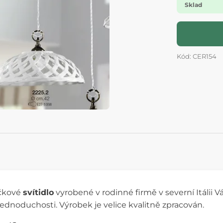
Sklad
Kód: CER154
čkové
svítidlo
vyrobené v rodinné firmě v severní Itálii V
jednoduchosti. Výrobek je velice kvalitně zpracován.