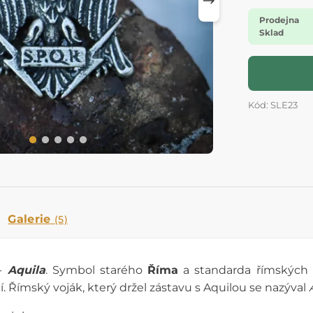
Prodejna
Sklad
Kód: SLE23
Galerie
(5)
-
Aquila
. Symbol starého
Říma
a standarda římských le
 Římský voják, který držel zástavu s Aquilou se nazýval