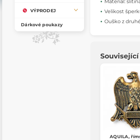
Materiál: sliti
VÝPRODEJ
Velikost šperku
Ouško z druhé
Dárkové poukazy
Souvisejíc
AQUILA, říms