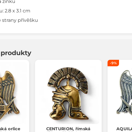
na zinku
: 2.8 x 3.1 cm
 strany přívěšku
í produkty
-9%
ká orlice
CENTURION, římská
AQUILA