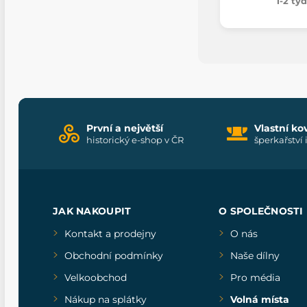
1-2 tý
První a největší
Vlastní ko
historický e-shop v ČR
šperkařství 
JAK NAKOUPIT
O SPOLEČNOSTI
Kontakt a prodejny
O nás
Obchodní podmínky
Naše dílny
Velkoobchod
Pro média
Nákup na splátky
Volná místa