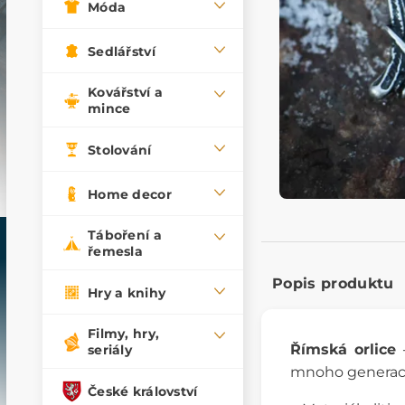
Móda
Sedlářství
Kovářství a
mince
Stolování
Home decor
Táboření a
řemesla
Popis produktu
Hry a knihy
Filmy, hry,
Římská orlice
seriály
mnoho generací.
České království