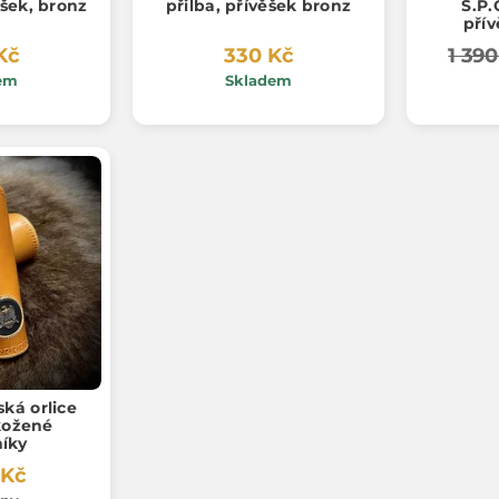
ěšek, bronz
přilba, přívěšek bronz
S.P.
přív
Kč
330 Kč
1 390
em
Skladem
ká orlice
 kožené
íky
 Kč