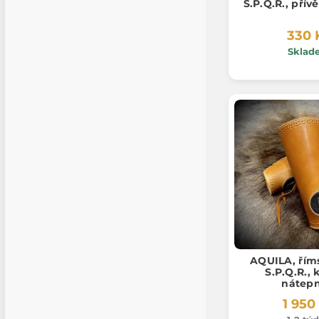
S.P.Q.R., přív
330 
Sklad
AQUILA, říms
S.P.Q.R.,
nátepn
1 950