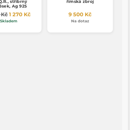
Q.R., stříbrný
římská zbroj
ěsek, Ag 925
 Kč
1 270 Kč
9 500 Kč
Skladem
Na dotaz