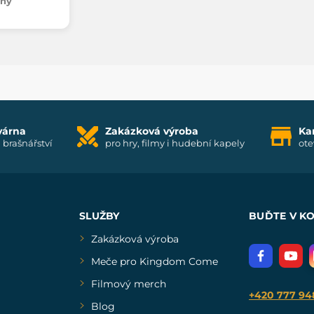
dny
várna
Zakázková výroba
Ka
i brašnářství
pro hry, filmy i hudební kapely
ote
SLUŽBY
BUĎTE V K
Zakázková výroba
Meče pro Kingdom Come
Filmový merch
+420 777 94
Blog