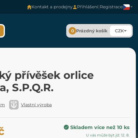
|
Kontakt a prodejny
Přihlášení
Registrace
0
Prázdný košík
CZK
ý přívěšek orlice
a, S.P.Q.R.
Řím
Vlastní výroba
Skladem více než 10 ks
č
U vás může být již: 12. 8.