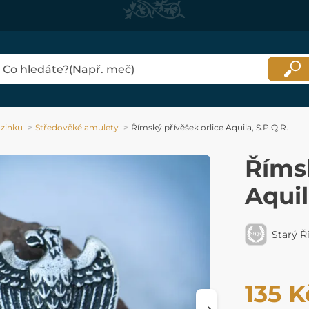
 zinku
Středověké amulety
Římský přívěšek orlice Aquila, S.P.Q.R.
Římsk
Aquil
Starý 
135 K