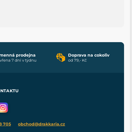
menná prodejna
Doprava na cokoliv
vřena 7 dní v týdnu
od 79,- Kč
ONTAKTU
8 705
obchod@drakkaria.cz