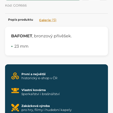
Kód: GOR666
Popis produktu
(5)
Galerie
BAFOMET
, bronzový přívěšek.
23 mm
První a největší
historický e-shop v ČR
Vlastní kovárna
šperkařství i brašnářství
Zakázková výroba
pro hry, filmy i hudební kapely