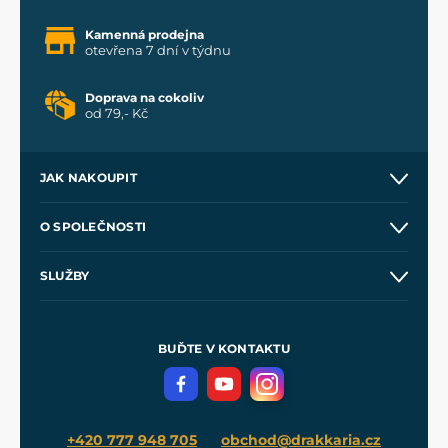
Kamenná prodejna
otevřena 7 dní v týdnu
Doprava na cokoliv
od 79,- Kč
JAK NAKOUPIT
Kontakt a prodejny
O SPOLEČNOSTI
Obchodní podmínky
O nás
SLUŽBY
Velkoobchod
Naše dílny
Nákup na splátky
Zakázková výroba
Pro média
Meče pro Kingdom Come
BUĎTE V KONTAKTU
Volná místa
Filmový merch
Blog
+420 777 948 705
obchod@drakkaria.cz