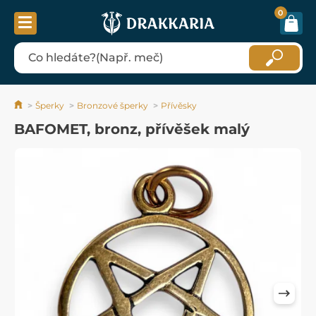
0
Šperky
Bronzové šperky
Přívěsky
BAFOMET, bronz, přívěšek malý