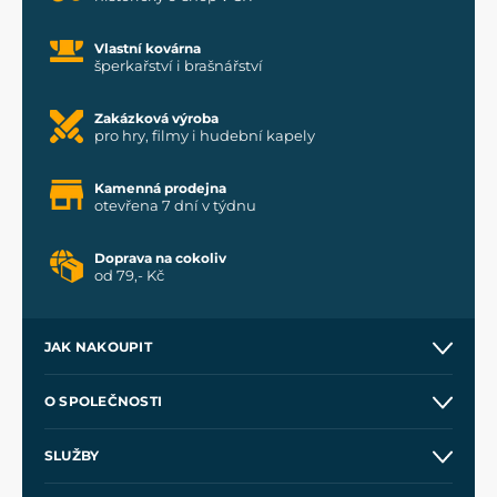
Vlastní kovárna
šperkařství i brašnářství
Zakázková výroba
pro hry, filmy i hudební kapely
Kamenná prodejna
otevřena 7 dní v týdnu
Doprava na cokoliv
od 79,- Kč
JAK NAKOUPIT
Kontakt a prodejny
O SPOLEČNOSTI
Obchodní podmínky
O nás
SLUŽBY
Velkoobchod
Naše dílny
Nákup na splátky
Zakázková výroba