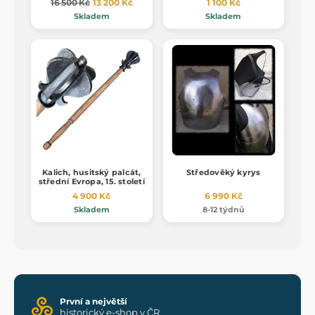
16 500 Kč
13 200 Kč
1 100 Kč
Skladem
Skladem
Kalich, husitský palcát,
Středověký kyrys
střední Evropa, 15. století
4 900 Kč
6 990 Kč
Skladem
8-12 týdnů
První a největší
historický e-shop v ČR