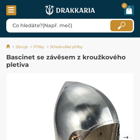
0
Zbroje
Přilby
Středověké přilby
Bascinet se závěsem z kroužkového
pletiva