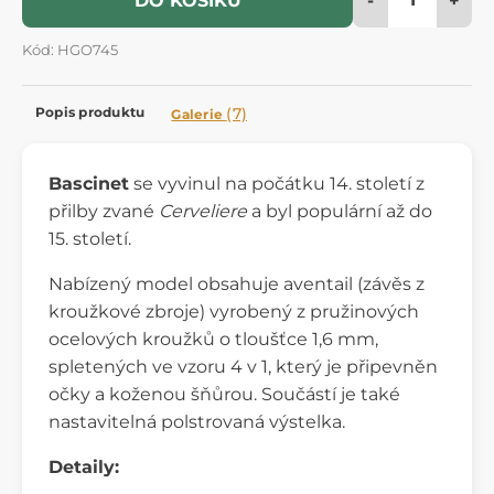
DO KOŠÍKU
Kód: HGO745
Popis produktu
(7)
Galerie
Bascinet
se vyvinul na počátku 14. století z
přilby zvané
Cerveliere
a byl populární až do
15. století.
Nabízený model obsahuje aventail (závěs z
kroužkové zbroje) vyrobený z pružinových
ocelových kroužků o tloušťce 1,6 mm,
spletených ve vzoru 4 v 1, který je připevněn
očky a koženou šňůrou. Součástí je také
nastavitelná polstrovaná výstelka.
Detaily: