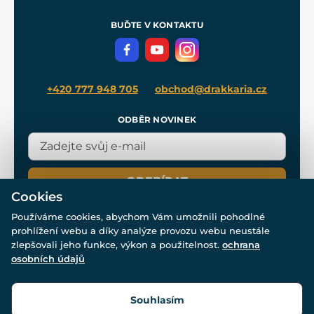
Pro média
Meče pro Kingdom Come
BUĎTE V KONTAKTU
Volná místa
Filmový merch
Blog
+420 777 948 705
obchod@drakkaria.cz
ODBĚR NOVINEK
ODEBÍRAT
Cookies
Používáme cookies, abychom Vám umožnili pohodlné
prohlížení webu a díky analýze provozu webu neustále
zlepšovali jeho funkce, výkon a použitelnost.
ochrana
osobních údajů
© Všechna práva vyhrazena. www.drakkaria.cz 2007-2026.
Powered by
Simplia.cz
, protected by reCAPTCHA.
Souhlasím