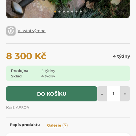
Vlastní výroba
8 300 Kč
4 týdny
Prodejna
4 týdny
Sklad
4 týdny
-
+
DO KOŠÍKU
Kód: AES09
Popis produktu
(7)
Galerie