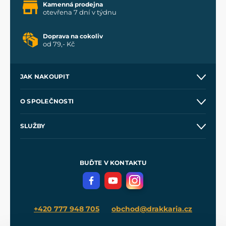
Kamenná prodejna
otevřena 7 dní v týdnu
Doprava na cokoliv
od 79,- Kč
JAK NAKOUPIT
Kontakt a prodejny
O SPOLEČNOSTI
Obchodní podmínky
O nás
SLUŽBY
Velkoobchod
Naše dílny
Nákup na splátky
Zakázková výroba
Pro média
Meče pro Kingdom Come
BUĎTE V KONTAKTU
Volná místa
Filmový merch
Blog
+420 777 948 705
obchod@drakkaria.cz