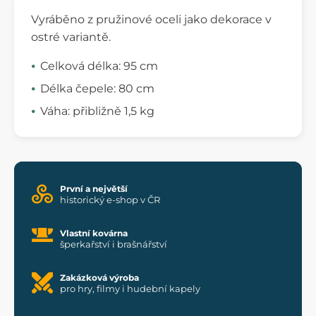
Vyráběno z pružinové oceli jako dekorace v
ostré variantě.
Celková délka: 95 cm
Délka čepele: 80 cm
Váha: přibližně 1,5 kg
První a největší
historický e-shop v ČR
Vlastní kovárna
šperkařství i brašnářství
Zakázková výroba
pro hry, filmy i hudební kapely