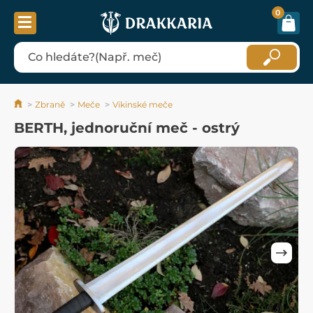
0
Zbraně
Meče
Vikinské meče
BERTH, jednoruční meč - ostrý