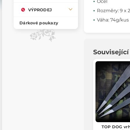
Ocel
VÝPRODEJ
Rozměry: 9 x
Váha: 74g/kus
Dárkové poukazy
Souvisejíc
TOP DOG vrh