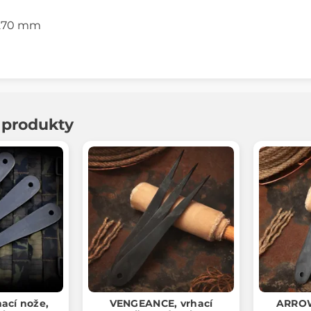
 270 mm
í produkty
ací nože,
VENGEANCE, vrhací
ARROW