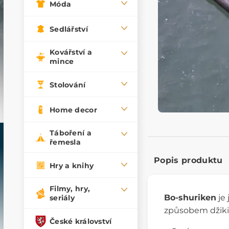
Móda
Sedlářství
Kovářství a
mince
Stolování
Home decor
Táboření a
řemesla
Popis produktu
Hry a knihy
Filmy, hry,
Bo-shuriken
je 
seriály
způsobem džiki
České království