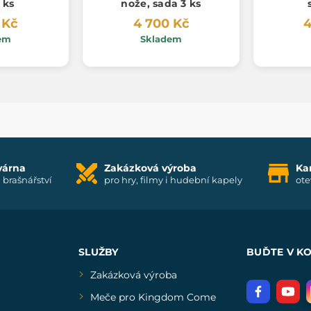
 ks
nože, sada 3 ks
 Kč
4 700 Kč
4
em
Skladem
várna
Zakázková výroba
Ka
i brašnářství
pro hry, filmy i hudební kapely
ote
SLUŽBY
BUĎTE V K
Zakázková výroba
Meče pro Kingdom Come