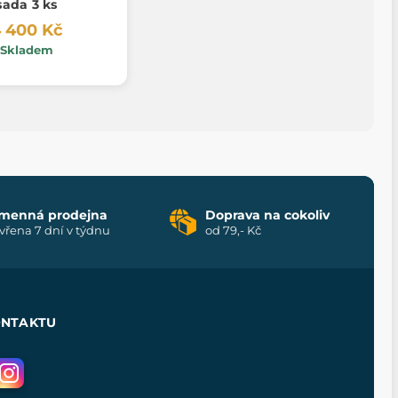
sada 3 ks
 400 Kč
Skladem
menná prodejna
Doprava na cokoliv
vřena 7 dní v týdnu
od 79,- Kč
ONTAKTU