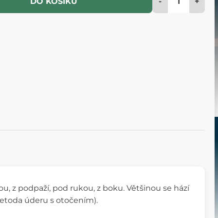
-
+
DO KOŠÍKU
u, z podpaží, pod rukou, z boku. Většinou se hází
etoda úderu s otočením).