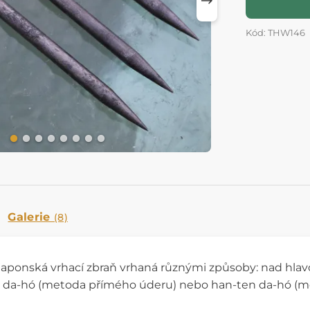
Kód: THW146
Galerie
(8)
japonská vrhací zbraň vrhaná různými způsoby: nad hlavo
 da-hó (metoda přímého úderu) nebo han-ten da-hó (m