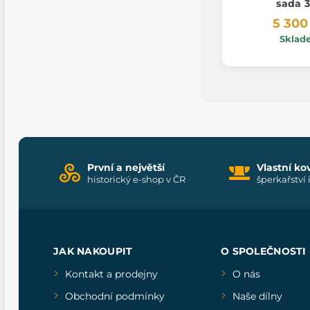
sada 3
5 300
Sklad
První a největší
Vlastní ko
historický e-shop v ČR
šperkařství 
JAK NAKOUPIT
O SPOLEČNOSTI
Kontakt a prodejny
O nás
Obchodní podmínky
Naše dílny