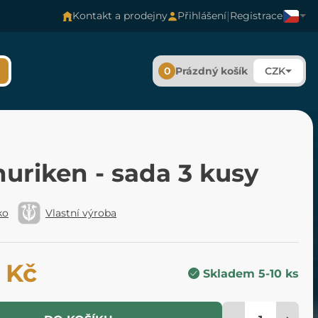
|
Kontakt a prodejny
Přihlášení
Registrace
0
Prázdný košík
CZK
uriken - sada 3 kusy
ko
Vlastní výroba
 Kč
Skladem 5-10 ks