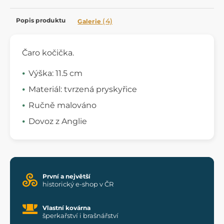
Popis produktu
(4)
Galerie
Čaro kočička.
Výška: 11.5 cm
Materiál: tvrzená pryskyřice
Ručně malováno
Dovoz z Anglie
První a největší
historický e-shop v ČR
Vlastní kovárna
šperkařství i brašnářství