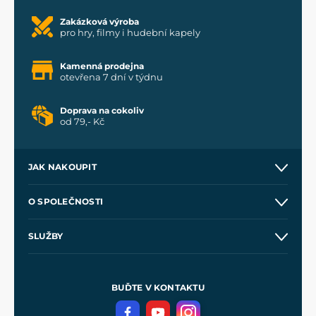
Zakázková výroba
pro hry, filmy i hudební kapely
Kamenná prodejna
otevřena 7 dní v týdnu
Doprava na cokoliv
od 79,- Kč
JAK NAKOUPIT
Kontakt a prodejny
O SPOLEČNOSTI
Obchodní podmínky
O nás
SLUŽBY
Velkoobchod
Naše dílny
Nákup na splátky
Zakázková výroba
Pro média
Meče pro Kingdom Come
BUĎTE V KONTAKTU
Volná místa
Filmový merch