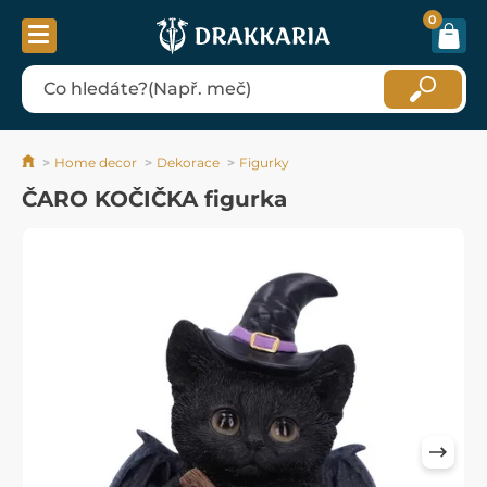
0
Home decor
Dekorace
Figurky
ČARO KOČIČKA figurka