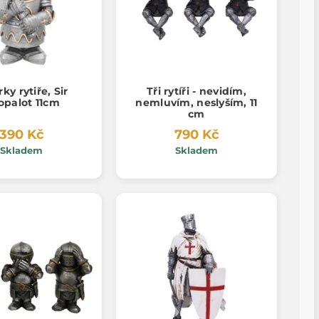
ky rytiře, Sir
Tři rytíři - nevidím,
opalot 11cm
nemluvím, neslyším, 11
cm
390 Kč
790 Kč
Skladem
Skladem