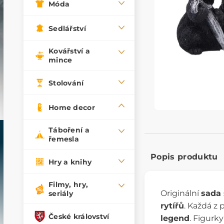
Móda
Sedlářství
Kovářství a
mince
Stolování
Home decor
Táboření a
řemesla
Popis produktu
Hry a knihy
Filmy, hry,
Originální
sada 
seriály
rytířů
. Každá z
České království
legend
. Figurk