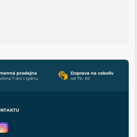
menná prodejna
Doprava na cokoliv
vřena 7 dní v týdnu
od 79,- Kč
ONTAKTU