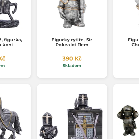
ř, figurka,
Figurky rytiře, Sir
Figur
a koni
Pokealot 11cm
Ch
Kč
390 Kč
em
Skladem