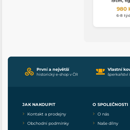
19cm, fi
980 
6-8 tý
První a největší
Vlastní ko
historický e-shop v ČR
šperkařství 
JAK NAKOUPIT
O SPOLEČNOSTI
Kontakt a prodejny
O nás
Obchodní podmínky
Naše dílny