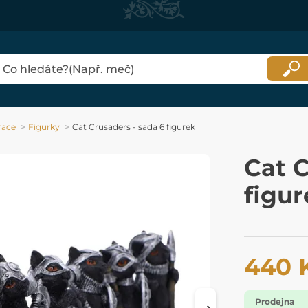
race
Figurky
Cat Crusaders - sada 6 figurek
Cat C
figur
440 
Prodejna