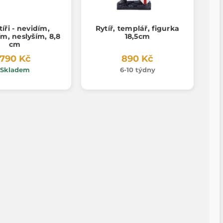
ytíři - nevidím,
Rytíř, templář, figurka
m, neslyším, 8,8
18,5cm
cm
790 Kč
890 Kč
Skladem
6-10 týdny