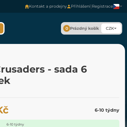
|
Kontakt a prodejny
Přihlášení
Registrace
0
Prázdný košík
CZK
rusaders - sada 6
ek
Kč
6-10 týdny
6-10 týdny