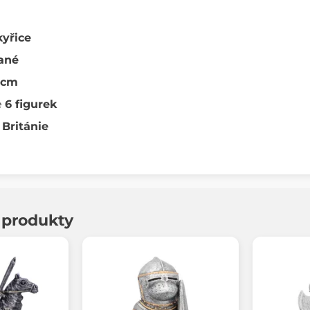
kyřice
ané
 cm
e
6 figurek
 Británie
í produkty