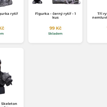
gurka rytíř
Figurka - černý rytíř - 1
Tři r
kus
nemluví
Kč
99 Kč
em
Skladem
t Skeleton