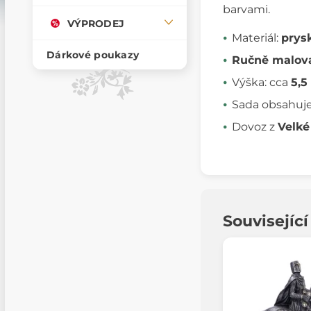
barvami.
VÝPRODEJ
Materiál:
prys
Dárkové poukazy
Ručně malov
Výška: cca
5,5
Sada obsahuj
Dovoz z
Velké
Souvisejíc