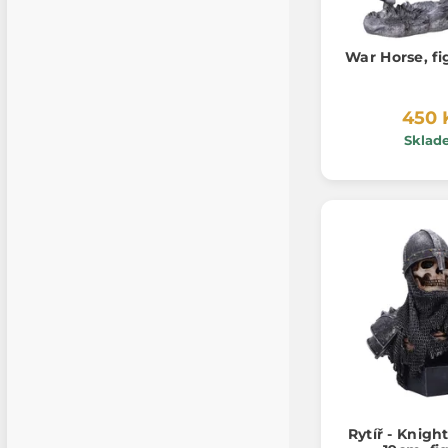
War Horse, fi
450 
Sklad
Rytíř - Knigh