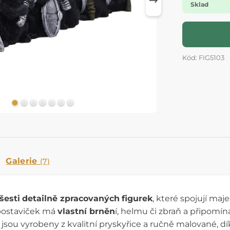
Sklad
Kód: FIG5103
Galerie
(7)
šesti
detailně zpracovaných
figurek
, které spojují maj
 postaviček má
vlastní brněn
í, helmu či zbraň a připomí
y jsou vyrobeny z kvalitní pryskyřice a ručně malované, dí