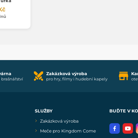
gurka
Kč
dnů
várna
Zakázková výroba
Ka
i brašnářství
pro hry, filmy i hudební kapely
ote
SLUŽBY
BUĎTE V K
Zakázková výroba
Meče pro Kingdom Come