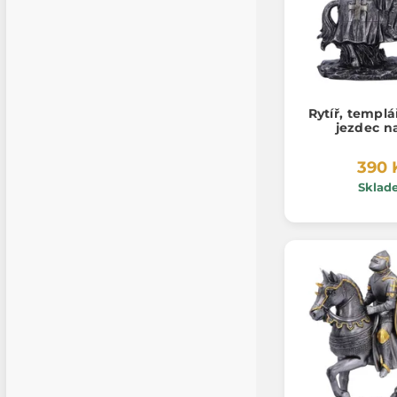
Rytíř, templá
jezdec n
390 
Sklad