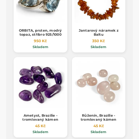
ORBITA, prsten, modrý
Jantarový náramek z
topaz, stříbro 925/1000
Baltu
950 Kč
350 Kč
Skladem
Skladem
Ametyst, Brazílie -
Růženín, Brazílie -
tromlovaný kámen
tromlovaný kámen
45 Kč
45 Kč
Skladem
Skladem