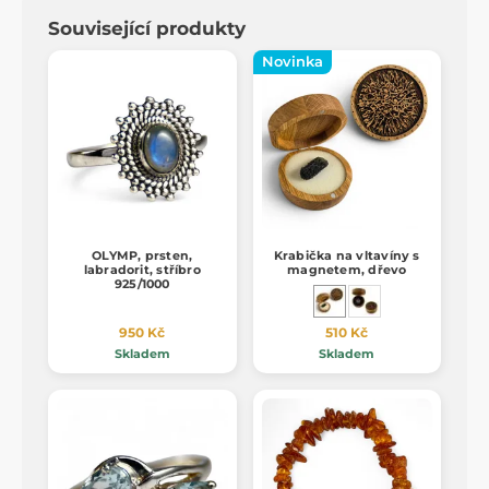
Související produkty
Novinka
OLYMP, prsten,
Krabička na vltavíny s
labradorit, stříbro
magnetem, dřevo
925/1000
950 Kč
510 Kč
Skladem
Skladem