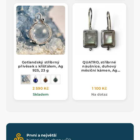
Gotlandský stříbrný
QUATRO, stříbrné
přívěsek s křišťálem, Ag
náušnice, duhový
925, 23 g
měsíční kámen, Ag
925/1000
2 590 Kč
1 100 Kč
Skladem
Na dotaz
První a největší
historický e-shop v ČR