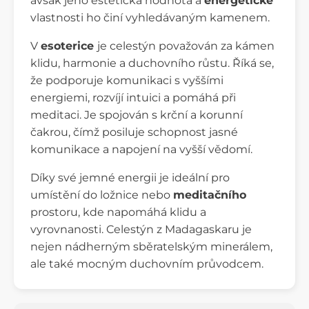
avšak jeho estetická hodnota a
energetické
vlastnosti ho činí vyhledávaným kamenem.
V
esoterice
je celestýn považován za kámen
klidu, harmonie a duchovního růstu. Říká se,
že podporuje komunikaci s vyššími
energiemi, rozvíjí intuici a pomáhá při
meditaci. Je spojován s krční a korunní
čakrou, čímž posiluje schopnost jasné
komunikace a napojení na vyšší vědomí.
Díky své jemné energii je ideální pro
umístění do ložnice nebo
meditačního
prostoru, kde napomáhá klidu a
vyrovnanosti. Celestýn z Madagaskaru je
nejen nádherným sběratelským minerálem,
ale také mocným duchovním průvodcem.