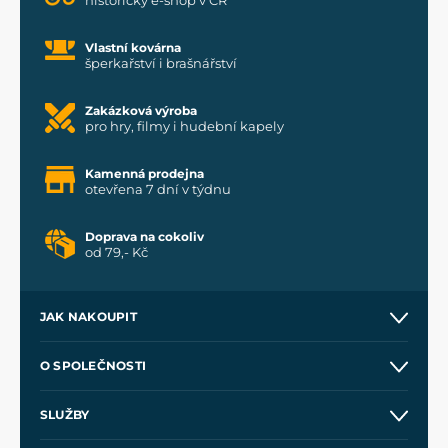
Vlastní kovárna
šperkařství i brašnářství
Zakázková výroba
pro hry, filmy i hudební kapely
Kamenná prodejna
otevřena 7 dní v týdnu
Doprava na cokoliv
od 79,- Kč
JAK NAKOUPIT
Kontakt a prodejny
O SPOLEČNOSTI
Obchodní podmínky
O nás
SLUŽBY
Velkoobchod
Naše dílny
Nákup na splátky