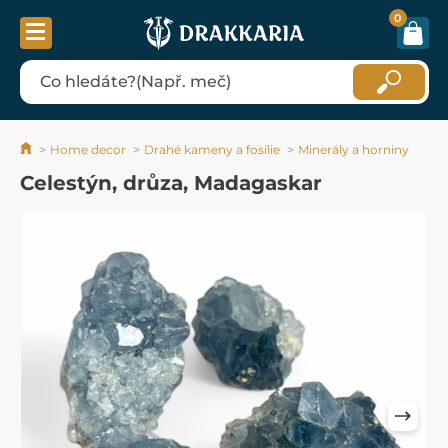
0
Home decor
Drahé kameny a fosílie
Minerály a horniny
Celestýn, drůza, Madagaskar