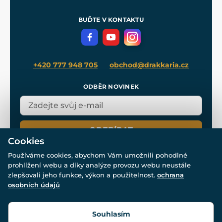
Zakázková výroba
Pro média
Meče pro Kingdom Come
BUĎTE V KONTAKTU
Volná místa
Filmový merch
Blog
+420 777 948 705
obchod@drakkaria.cz
ODBĚR NOVINEK
ODEBÍRAT
Cookies
Používáme cookies, abychom Vám umožnili pohodlné
prohlížení webu a díky analýze provozu webu neustále
zlepšovali jeho funkce, výkon a použitelnost.
ochrana
osobních údajů
© Všechna práva vyhrazena. www.drakkaria.cz 2007-2026.
Powered by
Simplia.cz
, protected by reCAPTCHA.
Souhlasím