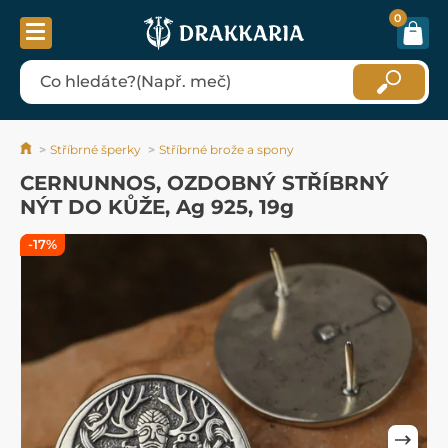
0
Stříbrné šperky
Stříbrné brože a spony
CERNUNNOS, OZDOBNÝ STŘÍBRNÝ
NÝT DO KŮŽE, Ag 925, 19g
-17%