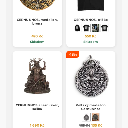
CERNUNNOS, medailon,
CERNUNNOS, tričko
bronz
470 Kč
550 Kč
Skladem
Skladem
-18%
CERNUNNOS a lesní zvěř,
Keltský medailon
soška
Cernunnos
1 690 Kč
165 Kč
135 Kč