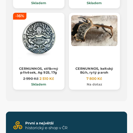
Skladem
Skladem
-16%
CERNUNNOS, stříbrný
CERNUNNOS, keltský
přívěsek, Ag 925, 17g
Bůh, rytý paroh
2 990 Kč
2 510 Kč
7 800 Kč
Skladem
Na dotaz
První a největší
historický e-shop v ČR