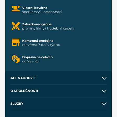
Vlastní kovárna
šperkařství i brašnářství
Zakázková výroba
pro hry, filmy i hudební kapely
Kamenná prodejna
otevřena 7 dní v týdnu
Doprava na cokoliv
od 79,- Kč
JAK NAKOUPIT
Kontakt a prodejny
O SPOLEČNOSTI
Obchodní podmínky
O nás
SLUŽBY
Velkoobchod
Naše dílny
Nákup na splátky
Zakázková výroba
Pro média