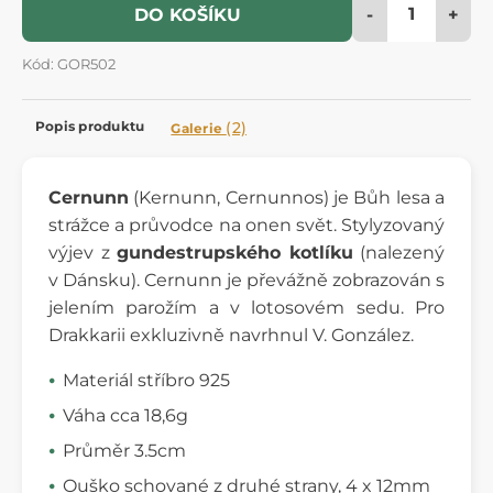
-
+
DO KOŠÍKU
Kód: GOR502
Popis produktu
(2)
Galerie
Cernunn
(Kernunn, Cernunnos) je Bůh lesa a
strážce a průvodce na onen svět. Stylyzovaný
výjev z
gundestrupského kotlíku
(nalezený
v Dánsku). Cernunn je převážně zobrazován s
jelením parožím a v lotosovém sedu. Pro
Drakkarii exkluzivně navrhnul V. González.
Materiál stříbro 925
Váha cca 18,6g
Průměr 3.5cm
Ouško schované z druhé strany, 4 x 12mm