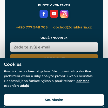
Meče pro Kingdom Come
BUĎTE V KONTAKTU
Volná místa
Filmový merch
Blog
+420 777 948 705
obchod@drakkaria.cz
ODBĚR NOVINEK
ODEBÍRAT
Cookies
Používáme cookies, abychom Vám umožnili pohodlné
prohlížení webu a díky analýze provozu webu neustále
zlepšovali jeho funkce, výkon a použitelnost.
ochrana
osobních údajů
© Všechna práva vyhrazena. www.drakkaria.cz 2007-2026.
Powered by
Simplia.cz
, protected by reCAPTCHA.
Souhlasím