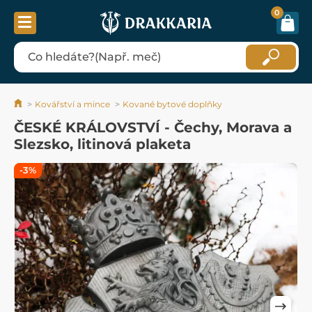
0
Kovářství a mince
Kované bytové doplňky
ČESKÉ KRÁLOVSTVÍ - Čechy, Morava a
Slezsko, litinová plaketa
-3%