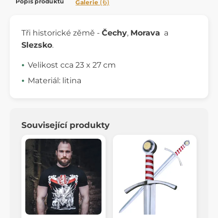
Popis produktu
(6)
Galerie
Tři historické zěmě -
Čechy
,
Morava
a
Slezsko
.
Velikost cca 23 x 27 cm
Materiál: litina
Související produkty