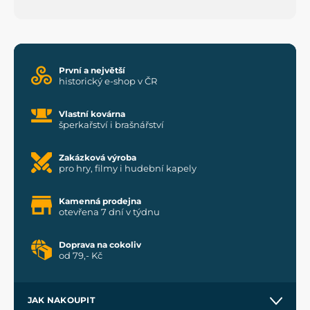
První a největší
historický e-shop v ČR
Vlastní kovárna
šperkařství i brašnářství
Zakázková výroba
pro hry, filmy i hudební kapely
Kamenná prodejna
otevřena 7 dní v týdnu
Doprava na cokoliv
od 79,- Kč
JAK NAKOUPIT