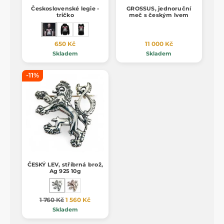
Československé legie -
GROSSUS, jednoruční
tričko
meč s českým lvem
650 Kč
11 000 Kč
Skladem
Skladem
-11%
ČESKÝ LEV, stříbrná brož,
Ag 925 10g
1 760 Kč
1 560 Kč
Skladem