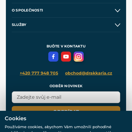
Kontakt a prodejny
O SPOLEČNOSTI
Obchodní podmínky
O nás
SLUŽBY
Velkoobchod
Naše dílny
Nákup na splátky
Zakázková výroba
Pro média
Meče pro Kingdom Come
BUĎTE V KONTAKTU
Volná místa
Filmový merch
Blog
+420 777 948 705
obchod@drakkaria.cz
ODBĚR NOVINEK
ODEBÍRAT
Cookies
Používáme cookies, abychom Vám umožnili pohodlné