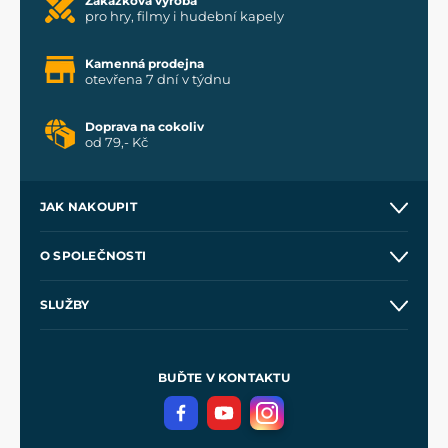
Zakázková výroba
pro hry, filmy i hudební kapely
Kamenná prodejna
otevřena 7 dní v týdnu
Doprava na cokoliv
od 79,- Kč
JAK NAKOUPIT
Kontakt a prodejny
O SPOLEČNOSTI
Obchodní podmínky
O nás
SLUŽBY
Velkoobchod
Naše dílny
Nákup na splátky
Zakázková výroba
Pro média
Meče pro Kingdom Come
BUĎTE V KONTAKTU
Volná místa
Filmový merch
Blog