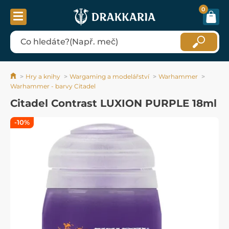
0
Hry a knihy
Wargaming a modelářství
Warhammer
Warhammer - barvy Citadel
Citadel Contrast LUXION PURPLE 18ml
-10%