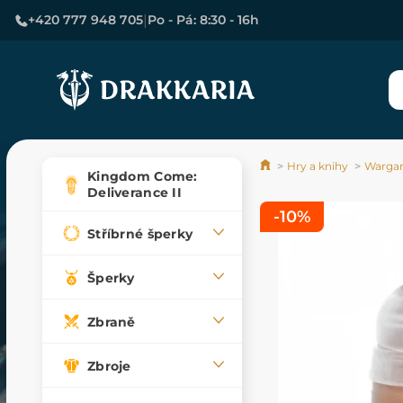
|
+420 777 948 705
Po - Pá: 8:30 - 16h
Hry a knihy
Wargam
Kingdom Come:
Deliverance II
-10%
Stříbrné šperky
Šperky
Zbraně
Zbroje