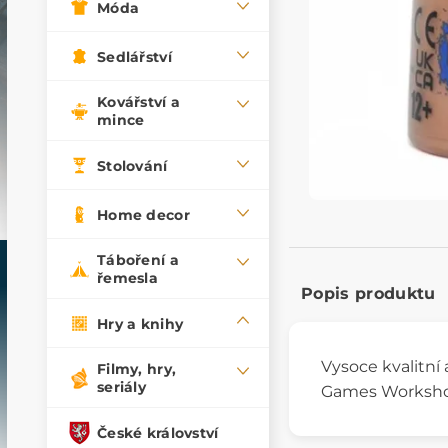
Móda
Sedlářství
Kovářství a
mince
Stolování
Home decor
Táboření a
řemesla
Popis produktu
Hry a knihy
Vysoce kvalitní
Filmy, hry,
seriály
Games Workshop
České království