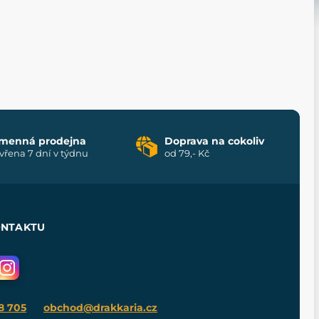
menná prodejna
Doprava na cokoliv
vřena 7 dní v týdnu
od 79,- Kč
ONTAKTU
8 705
obchod@drakkaria.cz