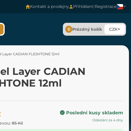
|
Kontakt a prodejny
Přihlášení
Registrace
0
Prázdný košík
CZK
el Layer CADIAN FLESHTONE 12ml
del Layer CADIAN
HTONE 12ml
č
Poslední kusy skladem
Odeslání za 4 dny
levou:
85 Kč