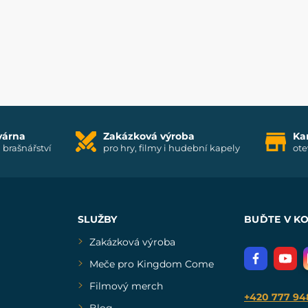
várna
Zakázková výroba
Ka
i brašnářství
pro hry, filmy i hudební kapely
ote
SLUŽBY
BUĎTE V K
Zakázková výroba
Meče pro Kingdom Come
Filmový merch
+420 777 94