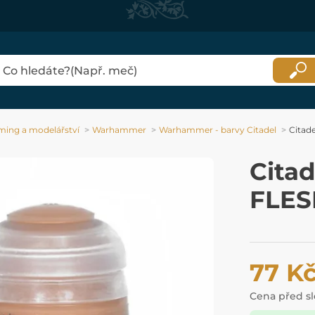
ing a modelářství
Warhammer
Warhammer - barvy Citadel
Citad
Cita
FLES
77 K
Cena před s