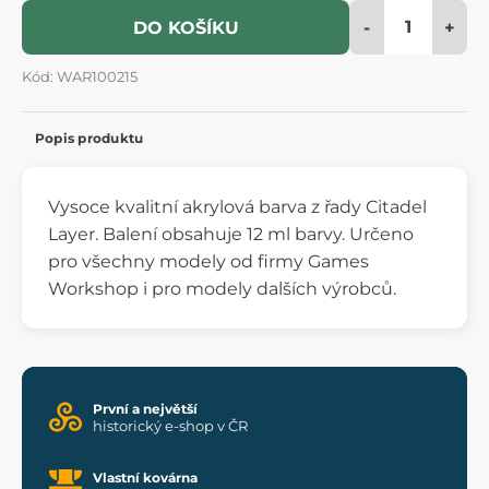
-
+
DO KOŠÍKU
Kód: WAR100215
Popis produktu
Vysoce kvalitní akrylová barva z řady Citadel
Layer. Balení obsahuje 12 ml barvy. Určeno
pro všechny modely od firmy Games
Workshop i pro modely dalších výrobců.
První a největší
historický e-shop v ČR
Vlastní kovárna