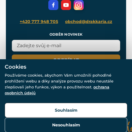
Filmový merch
Blog
+420 777 948 705
obchod@drakkaria.cz
ODBĚR NOVINEK
ODEBÍRAT
Cookies
Používáme cookies, abychom Vám umožnili pohodlné
prohlížení webu a díky analýze provozu webu neustále
zlepšovali jeho funkce, výkon a použitelnost.
ochrana
osobních údajů
© Všechna práva vyhrazena. www.drakkaria.cz 2007-2026.
Powered by
Simplia.cz
, protected by reCAPTCHA.
Souhlasím
Nesouhlasím