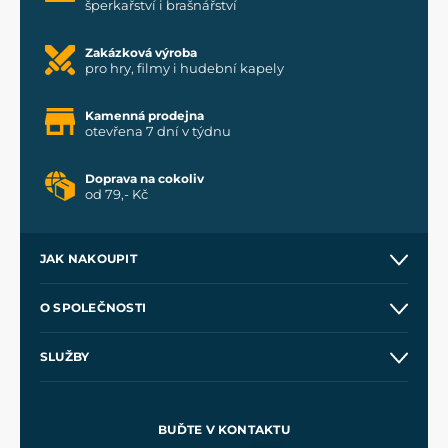
šperkařství i brašnářství
Zakázková výroba
pro hry, filmy i hudební kapely
Kamenná prodejna
otevřena 7 dní v týdnu
Doprava na cokoliv
od 79,- Kč
JAK NAKOUPIT
Kontakt a prodejny
O SPOLEČNOSTI
Obchodní podmínky
O nás
SLUŽBY
Velkoobchod
Naše dílny
Nákup na splátky
Zakázková výroba
Pro média
Meče pro Kingdom Come
BUĎTE V KONTAKTU
Volná místa