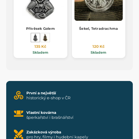
Přívěsek Golem
Šekel, Tetradrachma
135 Kč
120 Kč
Skladem
Skladem
První a největší
historický e-shop v ČR
Vlastní kovárna
šperkařství i brašnářství
Zakázková výroba
pro hry, filmy i hudební kapely