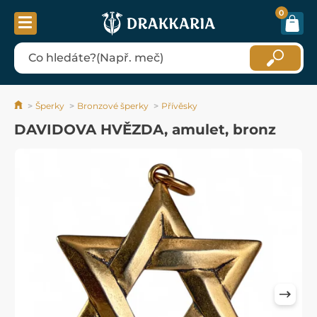
0
Šperky
Bronzové šperky
Přívěsky
DAVIDOVA HVĚZDA, amulet, bronz