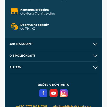
Kamenná prodejna
otevřena 7 dní v týdnu
Doprava na cokoliv
od 79,- Kč
JAK NAKOUPIT
Kontakt a prodejny
O SPOLEČNOSTI
Obchodní podmínky
O nás
SLUŽBY
Velkoobchod
Naše dílny
Nákup na splátky
Zakázková výroba
Pro média
Meče pro Kingdom Come
BUĎTE V KONTAKTU
Volná místa
Filmový merch
Blog
+420 777 948 705
obchod@drakkaria.cz