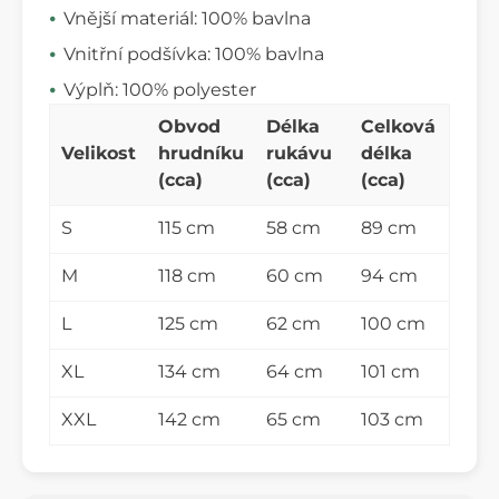
Vnější materiál: 100% bavlna
Vnitřní podšívka: 100% bavlna
Výplň: 100% polyester
Obvod
Délka
Celková
Velikost
hrudníku
rukávu
délka
(cca)
(cca)
(cca)
S
115 cm
58 cm
89 cm
M
118 cm
60 cm
94 cm
L
125 cm
62 cm
100 cm
XL
134 cm
64 cm
101 cm
XXL
142 cm
65 cm
103 cm