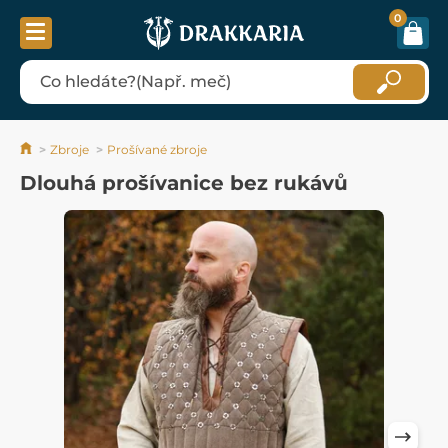
0
Zbroje
Prošívané zbroje
Dlouhá prošívanice bez rukávů