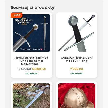
Související produkty
-20%
INVICTUS oficiální meč
CARLTON, jednoruční
Kingdom Come:
meč Full -Tang
Deliverance II
16 500 Kč
13 200 Kč
7 900 Kč
Skladem
Skladem