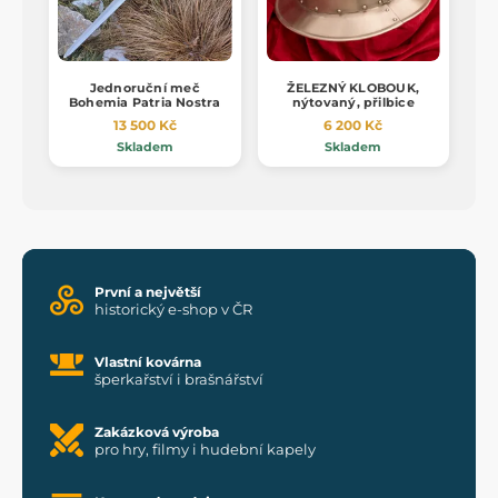
Jednoruční meč
ŽELEZNÝ KLOBOUK,
Bohemia Patria Nostra
nýtovaný, přilbice
13 500 Kč
6 200 Kč
Skladem
Skladem
První a největší
historický e-shop v ČR
Vlastní kovárna
šperkařství i brašnářství
Zakázková výroba
pro hry, filmy i hudební kapely