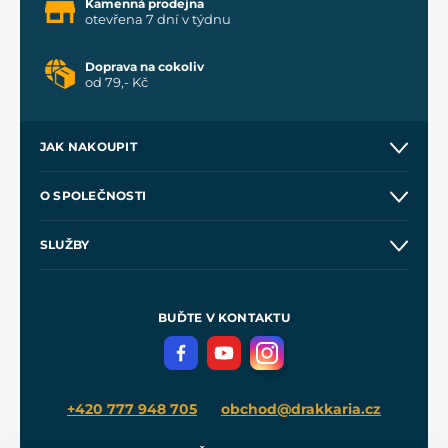
Kamenná prodejna
otevřena 7 dní v týdnu
Doprava na cokoliv
od 79,- Kč
JAK NAKOUPIT
Kontakt a prodejny
O SPOLEČNOSTI
Obchodní podmínky
O nás
SLUŽBY
Velkoobchod
Naše dílny
Nákup na splátky
Zakázková výroba
Pro média
Meče pro Kingdom Come
BUĎTE V KONTAKTU
Volná místa
Filmový merch
Blog
+420 777 948 705
obchod@drakkaria.cz