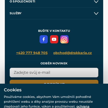
O SPOLEČNOSTI
Obchodní podmínky
O nás
SLUŽBY
Velkoobchod
Naše dílny
Nákup na splátky
Zakázková výroba
Pro média
Meče pro Kingdom Come
BUĎTE V KONTAKTU
Volná místa
Filmový merch
Blog
+420 777 948 705
obchod@drakkaria.cz
ODBĚR NOVINEK
ODEBÍRAT
Cookies
Používáme cookies, abychom Vám umožnili pohodlné
prohlížení webu a díky analýze provozu webu neustále
zlepšovali jeho funkce, výkon a použitelnost.
ochrana