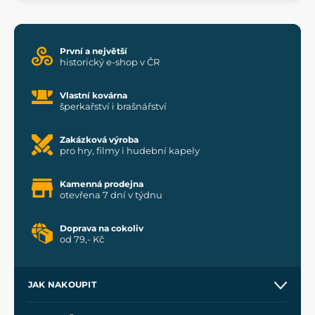
První a největší
historický e-shop v ČR
Vlastní kovárna
šperkařství i brašnářství
Zakázková výroba
pro hry, filmy i hudební kapely
Kamenná prodejna
otevřena 7 dní v týdnu
Doprava na cokoliv
od 79,- Kč
JAK NAKOUPIT
Kontakt a prodejny