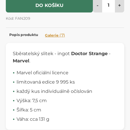
-
+
DO KOŠÍKU
Kód: FAN209
Popis produktu
(7)
Galerie
Sběratelský slitek - ingot
Doctor Strange
-
Marvel
.
Marvel oficiální licence
limitovaná edice 9 995 ks
každý kus individuálně očíslován
Výška: 7,5 cm
Šířka: 5 cm
Váha: cca 131 g