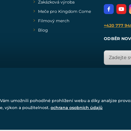
Zakázková výroba
Meče pro Kingdom Come
Filmový merch
+420 777 94
Blog
ODBĚR NOV
© Všechna práva vyhrazena. www.drakkaria.cz 2007-2026.
Vám umožnili pohodlné prohlížení webu a díky analýze prov
Powered by
Simplia.cz
, protected by reCAPTCHA.
e, výkon a použitelnost.
ochrana osobních údajů