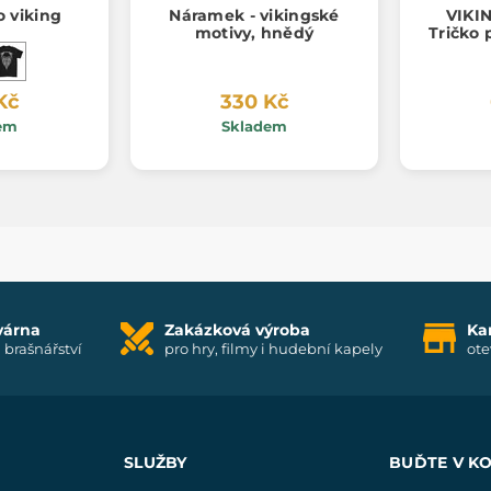
o viking
Náramek - vikingské
VIKI
motivy, hnědý
Tričko
Kč
330 Kč
em
Skladem
várna
Zakázková výroba
Ka
i brašnářství
pro hry, filmy i hudební kapely
ote
SLUŽBY
BUĎTE V K