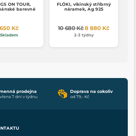
NGS ON TOUR,
FLÓKI, vikinský stříbrný
 pánské barevné
náramek, Ag 925
650 Kč
10 680 Kč
8 880 Kč
Skladem
2-3 týdny
menná prodejna
Doprava na cokoliv
vřena 7 dní v týdnu
od 79,- Kč
ONTAKTU