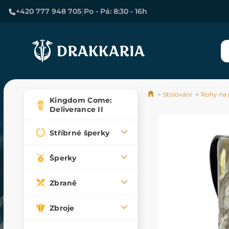
|
+420 777 948 705
Po - Pá: 8:30 - 16h
Stolování
Rohy na p
Kingdom Come:
Deliverance II
Stříbrné šperky
Šperky
Zbraně
Zbroje