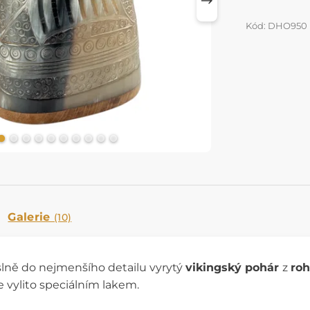
Kód: DHO950
Galerie
(10)
lně do nejmenšího detailu vyrytý
vikingský pohár
z
roh
e vylito speciálním lakem.