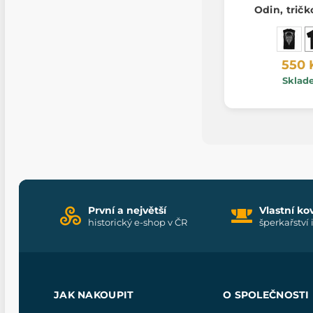
Odin, tričk
550 
Sklad
První a největší
Vlastní ko
historický e-shop v ČR
šperkařství 
JAK NAKOUPIT
O SPOLEČNOSTI