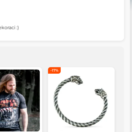
koraci :)
-17%