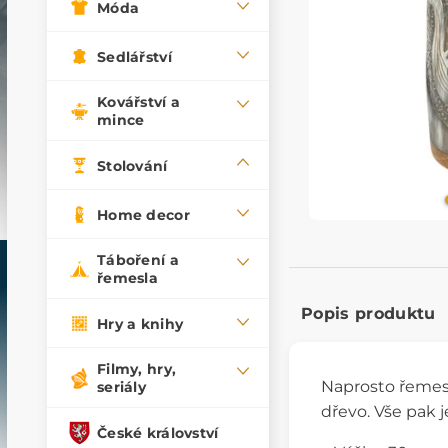
Móda
Sedlářství
Kovářství a
mince
Stolování
Home decor
Táboření a
řemesla
Popis produktu
Hry a knihy
Filmy, hry,
Naprosto řemes
seriály
dřevo. Vše pak j
České království