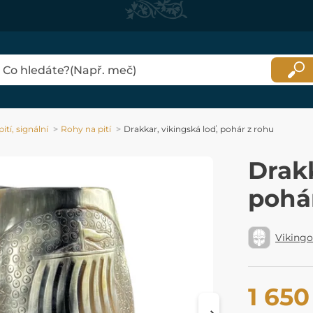
ití, signální
Rohy na pití
Drakkar, vikingská loď, pohár z rohu
Drakk
pohá
Viking
1 650