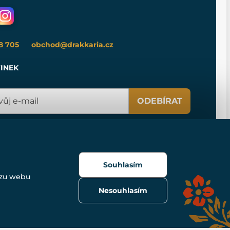
8 705
obchod@drakkaria.cz
INEK
ODEBÍRAT
Souhlasím
ozu webu
Nesouhlasím