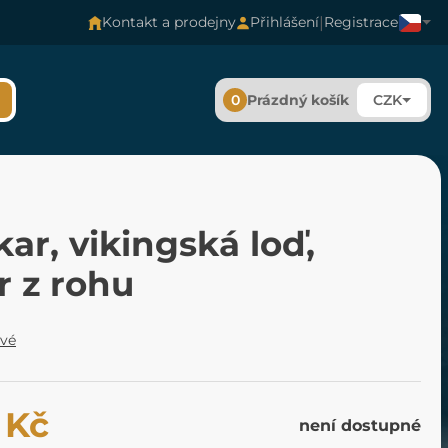
|
Kontakt a prodejny
Přihlášení
Registrace
0
Prázdný košík
CZK
ar, vikingská loď,
r z rohu
ové
 Kč
není dostupné