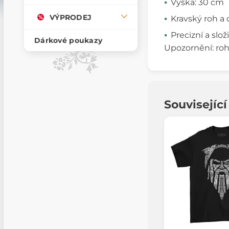
Výška: 30 cm
VÝPRODEJ
Kravský roh a
Precizní a slož
Dárkové poukazy
Upozornění: roh 
Souvisejíc