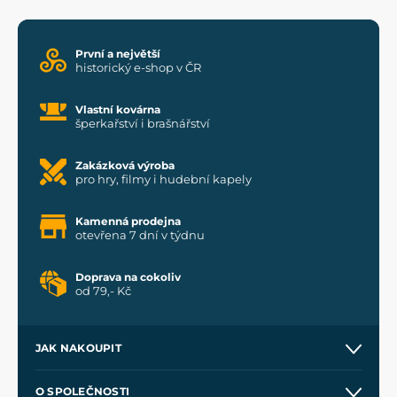
První a největší
historický e-shop v ČR
Vlastní kovárna
šperkařství i brašnářství
Zakázková výroba
pro hry, filmy i hudební kapely
Kamenná prodejna
otevřena 7 dní v týdnu
Doprava na cokoliv
od 79,- Kč
JAK NAKOUPIT
Kontakt a prodejny
O SPOLEČNOSTI