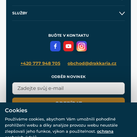
Obchodní podmínky
O nás
SLUŽBY
Velkoobchod
Naše dílny
Nákup na splátky
Zakázková výroba
Pro média
Meče pro Kingdom Come
BUĎTE V KONTAKTU
Volná místa
Filmový merch
Blog
+420 777 948 705
obchod@drakkaria.cz
ODBĚR NOVINEK
ODEBÍRAT
Cookies
Používáme cookies, abychom Vám umožnili pohodlné
prohlížení webu a díky analýze provozu webu neustále
zlepšovali jeho funkce, výkon a použitelnost.
ochrana