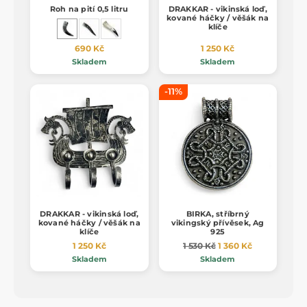
Roh na pití 0,5 litru
DRAKKAR - vikinská loď,
kované háčky / věšák na
klíče
690 Kč
1 250 Kč
Skladem
Skladem
-11%
DRAKKAR - vikinská loď,
BIRKA, stříbrný
kované háčky / věšák na
vikingský přívěsek, Ag
klíče
925
1 250 Kč
1 530 Kč
1 360 Kč
Skladem
Skladem