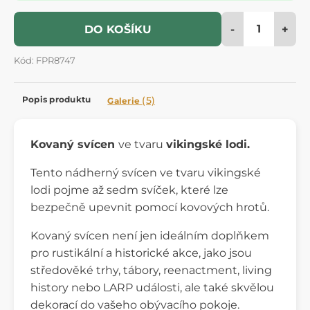
-
+
DO KOŠÍKU
Kód: FPR8747
Popis produktu
(5)
Galerie
Kovaný svícen
ve tvaru
vikingské lodi.
Tento nádherný svícen ve tvaru vikingské
lodi pojme až sedm svíček, které lze
bezpečně upevnit pomocí kovových hrotů.
Kovaný svícen není jen ideálním doplňkem
pro rustikální a historické akce, jako jsou
středověké trhy, tábory, reenactment, living
history nebo LARP události, ale také skvělou
dekorací do vašeho obývacího pokoje.