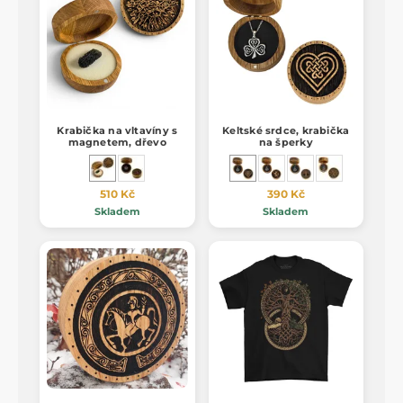
Krabička na vltavíny s
Keltské srdce, krabička
magnetem, dřevo
na šperky
510 Kč
390 Kč
Skladem
Skladem