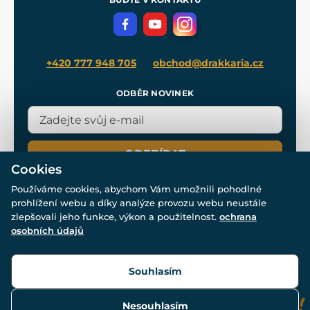
Volná místa
Filmový merch
Blog
+420 777 948 705
obchod@drakkaria.cz
ODBĚR NOVINEK
ODEBÍRAT
Cookies
Používáme cookies, abychom Vám umožnili pohodlné
prohlížení webu a díky analýze provozu webu neustále
zlepšovali jeho funkce, výkon a použitelnost.
ochrana
osobních údajů
© Všechna práva vyhrazena. www.drakkaria.cz 2007-2026.
Powered by
Simplia.cz
, protected by reCAPTCHA.
Souhlasím
Nesouhlasím