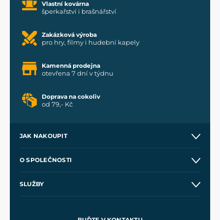
Vlastní kovárna
šperkařství i brašnářství
Zakázková výroba
pro hry, filmy i hudební kapely
Kamenná prodejna
otevřena 7 dní v týdnu
Doprava na cokoliv
od 79,- Kč
JAK NAKOUPIT
Kontakt a prodejny
O SPOLEČNOSTI
Obchodní podmínky
O nás
SLUŽBY
Velkoobchod
Naše dílny
Nákup na splátky
Zakázková výroba
Pro média
Meče pro Kingdom Come
BUĎTE V KONTAKTU