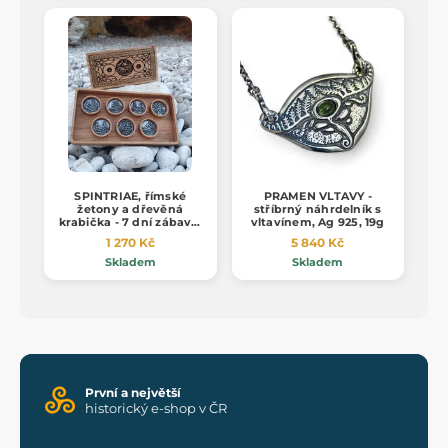
SPINTRIAE, římské
PRAMEN VLTAVY -
žetony a dřevěná
stříbrný náhrdelník s
krabička - 7 dní zábavy,
vltavínem, Ag 925, 19g
zinek
1 270 Kč
5 840 Kč
Skladem
Skladem
První a největší
historický e-shop v ČR