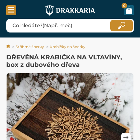
0
Stříbrné šperky
Krabičky na šperky
DŘEVĚNÁ KRABIČKA NA VLTAVÍNY,
box z dubového dřeva