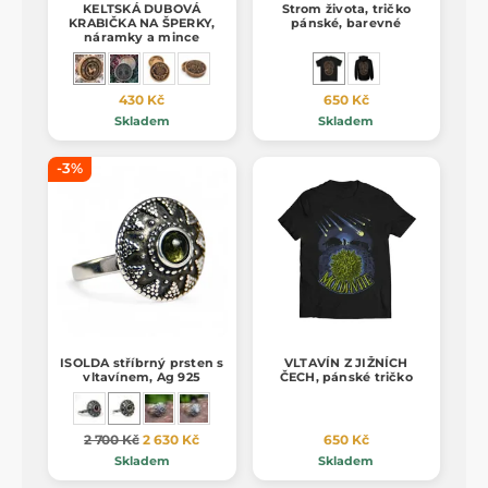
KELTSKÁ DUBOVÁ
Strom života, tričko
KRABIČKA NA ŠPERKY,
pánské, barevné
náramky a mince
430 Kč
650 Kč
Skladem
Skladem
-3%
ISOLDA stříbrný prsten s
VLTAVÍN Z JIŽNÍCH
vltavínem, Ag 925
ČECH, pánské tričko
2 700 Kč
2 630 Kč
650 Kč
Skladem
Skladem