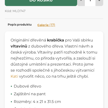
DO KOŠÍKU
Kód: MLD747
Popis produktu
(17)
Galerie
Originální dřevěná
krabička
pro Vaši sbírku
vltavínů
z dubového dřeva. Vlastní návrh a
česká výroba. Vltavíny patří rozhodně k tomu
nejhezčímu, co příroda vytvořila, a zaslouží si
důstojné umístění a prezentaci. Proto jsme
se rozhodli společně s jihočeskou výtvarnicí
Kati
vytvořit něco, co na trhu ještě chybí.
Dubové dřevo
Zajištění na pant
Rozměry: 4 x 21 x 31.5 cm