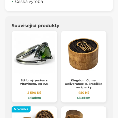
Česká výroba
Související produkty
Stříbrný prsten s
Kingdom Come:
vltavínem, Ag 925
Deliverance II, krabička
na šperky
2 590 Kč
450 Kč
Skladem
Skladem
Novinka