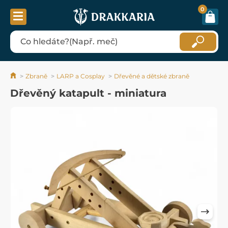
0
Zbraně
LARP a Cosplay
Dřevěné a dětské zbraně
Dřevěný katapult - miniatura