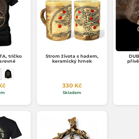
A, tričko
Strom života s hadem,
DUB
arevné
keramický hrnek
přív
Kč
330 Kč
em
Skladem