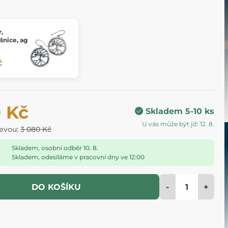
,
šnice, ag
č
0 Kč
Skladem 5-10 ks
U vás může být již: 12. 8.
levou:
3 080 Kč
Skladem, osobní odběr 10. 8.
Skladem, odesíláme v pracovní dny ve 12:00
-
+
DO KOŠÍKU