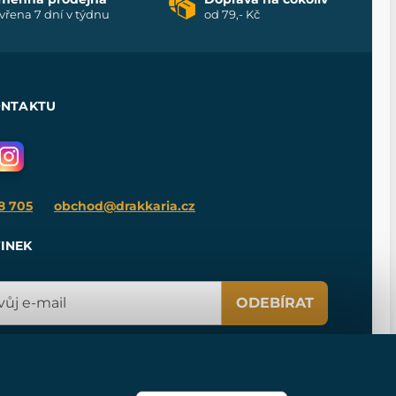
vřena 7 dní v týdnu
od 79,- Kč
ONTAKTU
8 705
obchod@drakkaria.cz
INEK
ODEBÍRAT