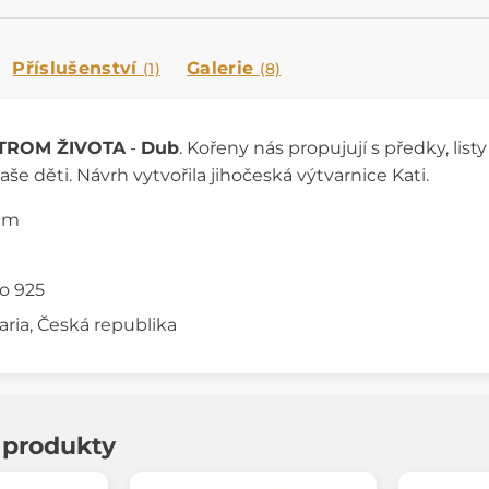
Příslušenství
Galerie
(1)
(8)
TROM ŽIVOTA
-
Dub
. Kořeny nás propujují s předky, list
e děti. Návrh vytvořila jihočeská výtvarnice Kati.
 cm
ro 925
aria, Česká republika
í produkty