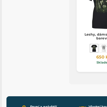
Leshy, dáms
barev
650 
Sklad
První a největší
Vlastní ko