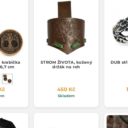
, krabička
STROM ŽIVOTA, kožený
DUB stř
 6,7 cm
držák na roh
Kč
450 Kč
em
Skladem