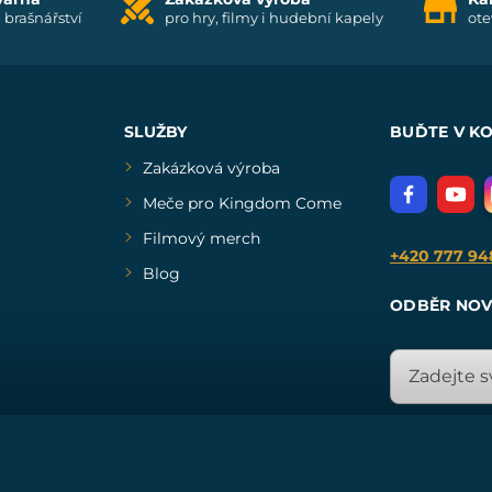
i brašnářství
pro hry, filmy i hudební kapely
ote
SLUŽBY
BUĎTE V K
Zakázková výroba
Meče pro Kingdom Come
Filmový merch
+420 777 94
Blog
ODBĚR NOV