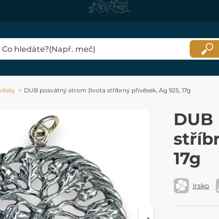
věsky
DUB posvátný strom života stříbrný přívěsek, Ag 925, 17g
DUB 
stříb
17g
Irsko