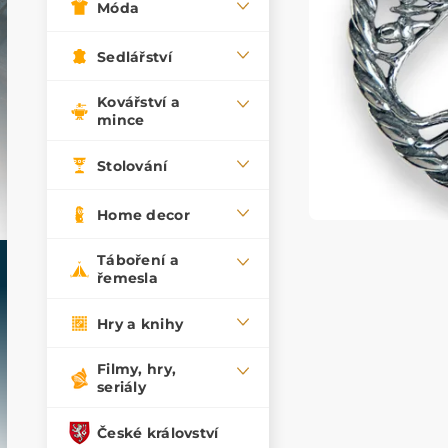
Móda
Sedlářství
Kovářství a
mince
Stolování
Home decor
Táboření a
řemesla
Hry a knihy
Filmy, hry,
seriály
České království