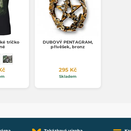
ké tričko
DUBOVÝ PENTAGRAM,
né
přívěšek, bronz
Kč
295 Kč
em
Skladem
várna
Zakázková výroba
Ka