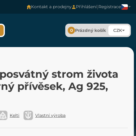
|
Kontakt a prodejny
Přihlášení
Registrace
0
Prázdný košík
CZK
posvátný strom života
rný přívěsek, Ag 925,
Kelti
Vlastní výroba