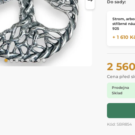
Do sady:
Strom, arbor
stříbrné náu
925
+ 1 610 K
2 56
Cena před s
Prodejna
Sklad
Kód: SBR854