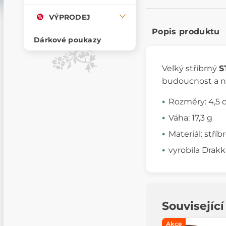
VÝPRODEJ
Popis produktu
Dárkové poukazy
Velký stříbrný
S
budoucnost a naš
Rozměry: 4,5
Váha: 17,3 g
Materiál: stříb
vyrobila Drakk
Souvisejíc
Akce