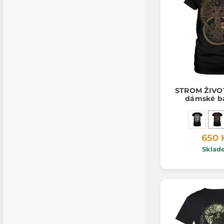
STROM ŽIVOT
dámské b
650 
Sklad