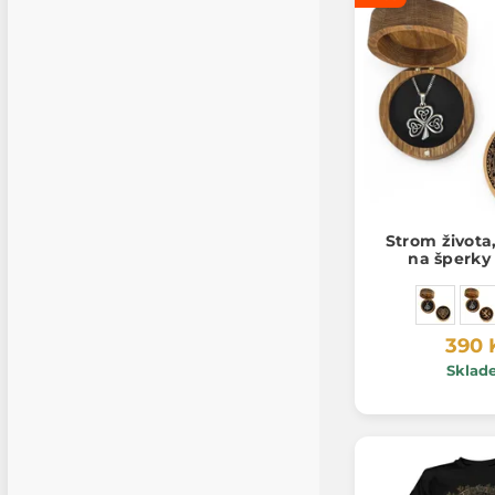
Strom života
na šperky
390 
Sklad