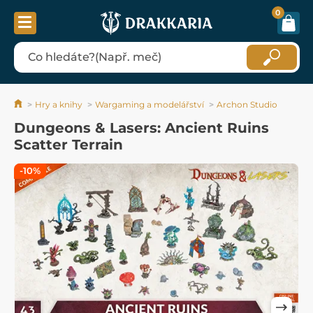
0
Hry a knihy
Wargaming a modelářství
Archon Studio
Dungeons & Lasers: Ancient Ruins
Scatter Terrain
-10%