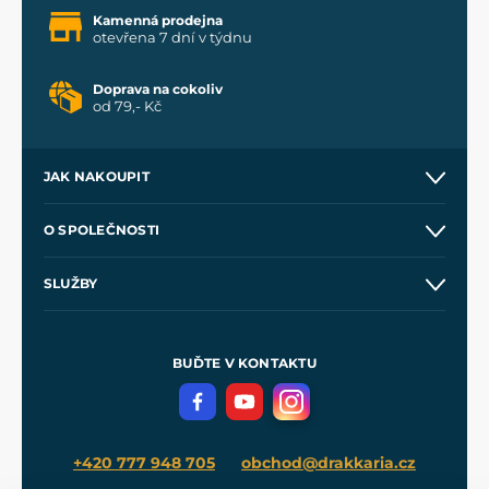
Kamenná prodejna
otevřena 7 dní v týdnu
Doprava na cokoliv
od 79,- Kč
JAK NAKOUPIT
Kontakt a prodejny
O SPOLEČNOSTI
Obchodní podmínky
O nás
SLUŽBY
Velkoobchod
Naše dílny
Nákup na splátky
Zakázková výroba
Pro média
Meče pro Kingdom Come
BUĎTE V KONTAKTU
Volná místa
Filmový merch
Blog
+420 777 948 705
obchod@drakkaria.cz