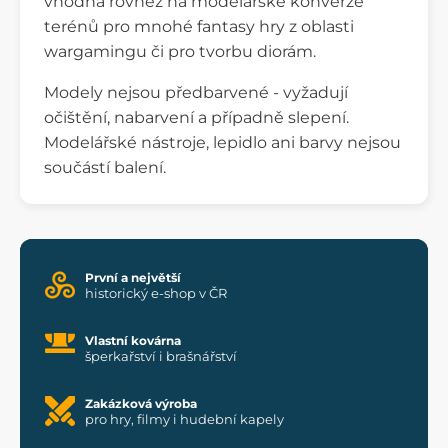
vhodná rovněž na modelářské konverze
terénů pro mnohé fantasy hry z oblasti
wargamingu či pro tvorbu diorám.
Modely nejsou předbarvené - vyžadují
očištění, nabarvení a případně slepení.
Modelářské nástroje, lepidlo ani barvy nejsou
součástí balení.
První a největší
historický e-shop v ČR
Vlastní kovárna
šperkařství i brašnářství
Zakázková výroba
pro hry, filmy i hudební kapely