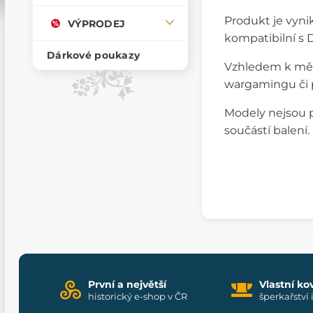
Produkt je vyni
VÝPRODEJ
kompatibilní s 
Dárkové poukazy
Vzhledem k měř
wargamingu či 
Modely nejsou p
součástí balení.
První a největší
Vlastní ko
historický e-shop v ČR
šperkařství 