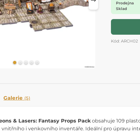
Prodejna
Sklad
Kód: ARCH02
Galerie
(5)
ons & Lasers: Fantasy Props Pack
obsahuje 109 plast
 vnitřního i venkovního inventáře. Ideální pro úpravu inte