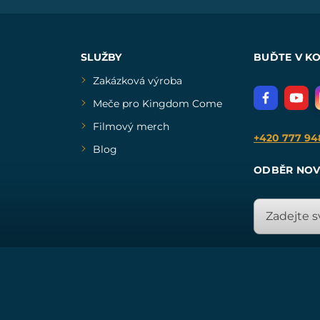
SLUŽBY
BUĎTE V K
Zakázková výroba
Meče pro Kingdom Come
Filmový merch
+420 777 94
Blog
ODBĚR NOV
© Všechna práva vyhrazena. www.drakkaria.cz 2007-2026.