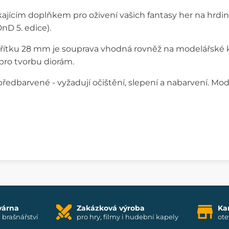
kajícím doplňkem pro oživení vašich fantasy her na hrdi
DnD 5. edice).
ítku 28 mm je souprava vhodná rovněž na modelářské ko
pro tvorbu diorám.
ředbarvené - vyžadují očištění, slepení a nabarvení. Mode
várna
Zakázková výroba
Ka
i brašnářství
pro hry, filmy i hudební kapely
ote