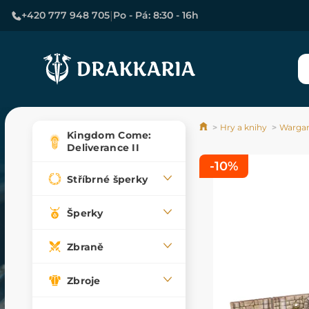
|
+420 777 948 705
Po - Pá: 8:30 - 16h
Hry a knihy
Wargam
Kingdom Come:
Deliverance II
-10%
Stříbrné šperky
Šperky
Zbraně
Zbroje