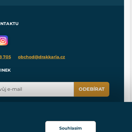
ONTAKTU
8 705
obchod@drakkaria.cz
INEK
ODEBÍRAT
Souhlasím