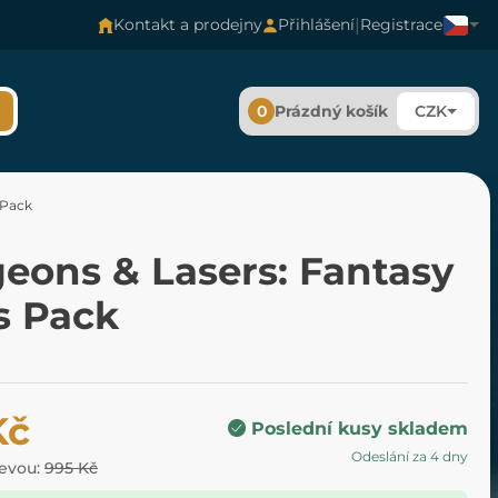
|
Kontakt a prodejny
Přihlášení
Registrace
0
Prázdný košík
CZK
 Pack
eons & Lasers: Fantasy
s Pack
Kč
Poslední kusy skladem
Odeslání za 4 dny
levou:
995 Kč