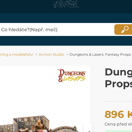
ing a modelářství
Archon Studio
Dungeons & Lasers: Fantasy Props
Dung
Prop
896 
Cena před s