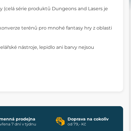
ny (celá série produktů Dungeons and Lasers je
nverze terénů pro mnohé fantasy hry z oblasti
lářské nástroje, lepidlo ani barvy nejsou
menná prodejna
Doprava na cokoliv
vřena 7 dní v týdnu
od 79,- Kč