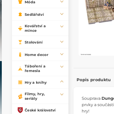
Móda
Sedlářství
Kovářství a
mince
Stolování
Home decor
Táboření a
řemesla
Popis produktu
Hry a knihy
Filmy, hry,
Souprava
Dunge
seriály
prvky a součásti
České království
hry!