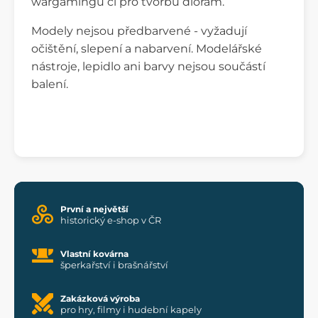
wargamingu či pro tvorbu diorám.
Modely nejsou předbarvené - vyžadují
očištění, slepení a nabarvení. Modelářské
nástroje, lepidlo ani barvy nejsou součástí
balení.
První a největší
historický e-shop v ČR
Vlastní kovárna
šperkařství i brašnářství
Zakázková výroba
pro hry, filmy i hudební kapely