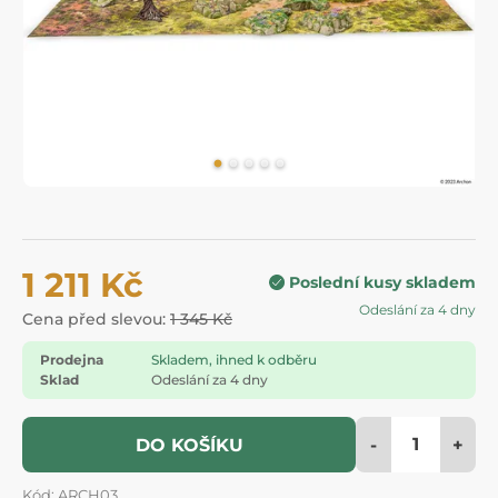
1 211 Kč
Poslední kusy skladem
Odeslání za 4 dny
Cena před slevou:
1 345 Kč
Prodejna
Skladem, ihned k odběru
Sklad
Odeslání za 4 dny
-
+
DO KOŠÍKU
Kód: ARCH03