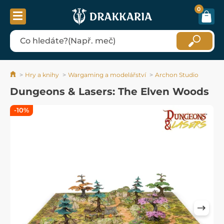
0
Hry a knihy
Wargaming a modelářství
Archon Studio
Dungeons & Lasers: The Elven Woods
-10%