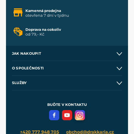
Kamenná prodejna
otevřena 7 dní v týdnu
Doprava na cokoliv
od 79,- Kč
JAK NAKOUPIT
Kontakt a prodejny
O SPOLEČNOSTI
Obchodní podmínky
O nás
SLUŽBY
Velkoobchod
Naše dílny
Nákup na splátky
Zakázková výroba
Pro média
Meče pro Kingdom Come
BUĎTE V KONTAKTU
Volná místa
Filmový merch
Blog
+420 777 948 705
obchod@drakkaria.cz