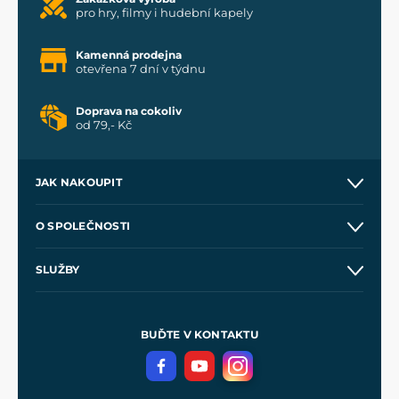
pro hry, filmy i hudební kapely
Kamenná prodejna
otevřena 7 dní v týdnu
Doprava na cokoliv
od 79,- Kč
JAK NAKOUPIT
Kontakt a prodejny
O SPOLEČNOSTI
Obchodní podmínky
O nás
SLUŽBY
Velkoobchod
Naše dílny
Nákup na splátky
Zakázková výroba
Pro média
Meče pro Kingdom Come
BUĎTE V KONTAKTU
Volná místa
Filmový merch
Blog