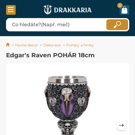
0
Home decor
Dekorace
Poháry a hrnky
Edgar's Raven POHÁR 18cm