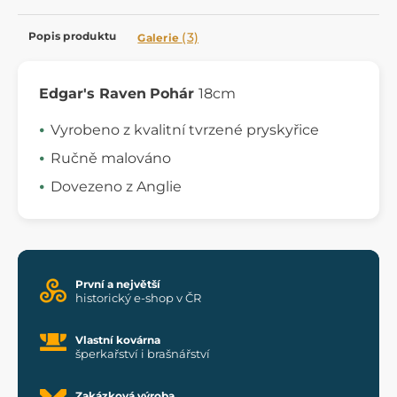
Popis produktu
(3)
Galerie
Edgar's Raven
Pohár
18cm
Vyrobeno z kvalitní tvrzené pryskyřice
Ručně malováno
Dovezeno z Anglie
První a největší
historický e-shop v ČR
Vlastní kovárna
šperkařství i brašnářství
Zakázková výroba