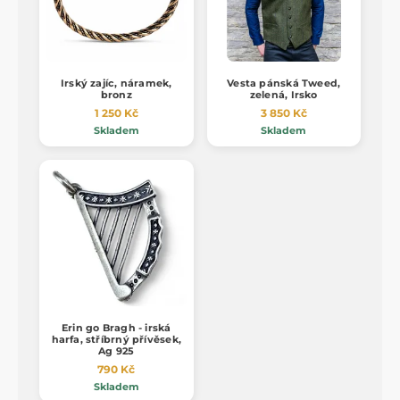
Irský zajíc, náramek,
Vesta pánská Tweed,
bronz
zelená, Irsko
1 250 Kč
3 850 Kč
Skladem
Skladem
Erin go Bragh - irská
harfa, stříbrný přívěsek,
Ag 925
790 Kč
Skladem