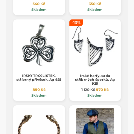
540 Kč
350 Kč
Skladem
Skladem
-13%
IRSKÝ TROJLÍSTEK,
Irské harfy, sada
stříbrný přívěsek, Ag 925
stříbrných šperků, Ag
925
890 Kč
1 120 Kč
970 Kč
Skladem
Skladem