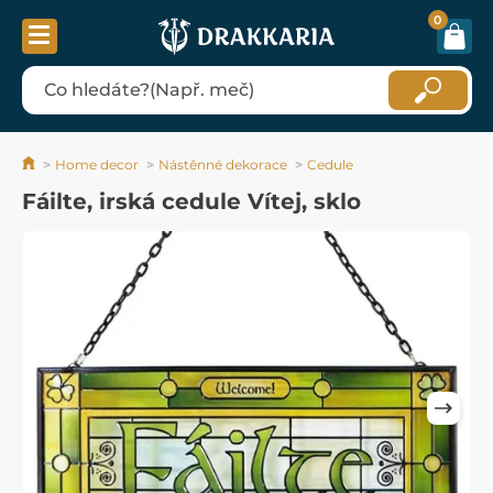
0
Home decor
Nástěnné dekorace
Cedule
Fáilte, irská cedule Vítej, sklo