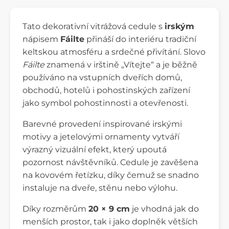
Tato dekorativní vitrážová cedule s
irským
nápisem
Fáilte
přináší do interiéru tradiční
keltskou atmosféru a srdečné přivítání. Slovo
Fáilte
znamená v irštině „Vítejte“ a je běžně
používáno na vstupních dveřích domů,
obchodů, hotelů i pohostinských zařízení
jako symbol pohostinnosti a otevřenosti.
Barevné provedení inspirované irskými
motivy a jetelovými ornamenty vytváří
výrazný vizuální efekt, který upoutá
pozornost návštěvníků. Cedule je zavěšena
na kovovém řetízku, díky čemuž se snadno
instaluje na dveře, stěnu nebo výlohu.
Díky rozměrům
20 × 9 cm
je vhodná jak do
menších prostor, tak i jako doplněk větších