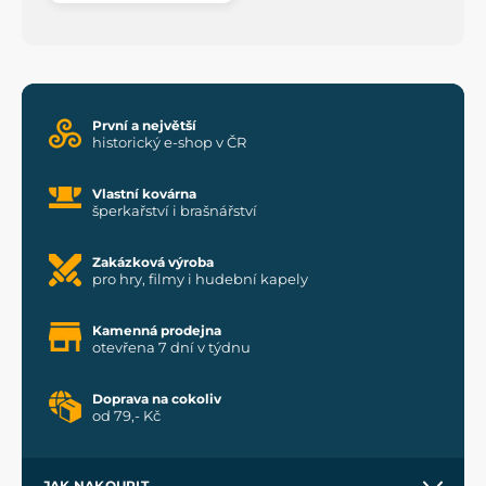
První a největší
historický e-shop v ČR
Vlastní kovárna
šperkařství i brašnářství
Zakázková výroba
pro hry, filmy i hudební kapely
Kamenná prodejna
otevřena 7 dní v týdnu
Doprava na cokoliv
od 79,- Kč
JAK NAKOUPIT