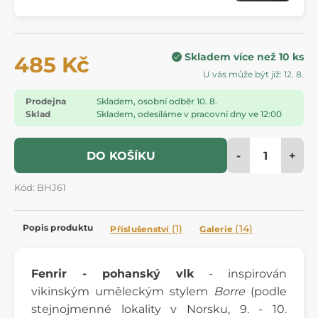
Skladem více než 10 ks
485 Kč
U vás může být již: 12. 8.
Prodejna
Skladem, osobní odběr 10. 8.
Sklad
Skladem, odesíláme v pracovní dny ve 12:00
-
+
DO KOŠÍKU
Kód: BHJ61
Popis produktu
(1)
(14)
Příslušenství
Galerie
Fenrir - pohanský vlk
- inspirován
vikinským uměleckým stylem
Borre
(podle
stejnojmenné lokality v Norsku, 9. - 10.