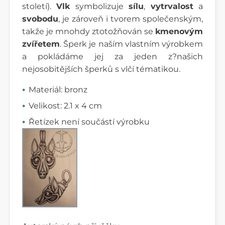
století).
Vlk
symbolizuje
sílu
,
vytrvalost
a
svobodu
, je zároveň i tvorem společenským,
takže je mnohdy ztotožňován se
kmenovým
zvířetem
. Šperk je naším vlastním výrobkem
a pokládáme jej za jeden z?našich
nejosobitějších šperků s vlčí tématikou.
Materiál: bronz
Velikost: 2.1 x 4 cm
Řetízek není součástí výrobku