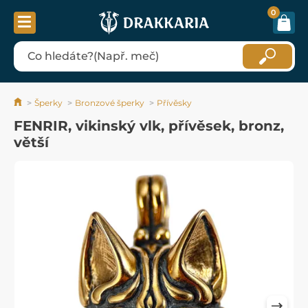
0
Šperky
Bronzové šperky
Přívěsky
FENRIR, vikinský vlk, přívěsek, bronz,
větší