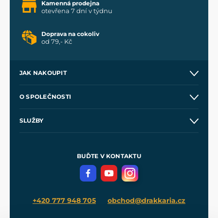
Kamenná prodejna
otevřena 7 dní v týdnu
Doprava na cokoliv
od 79,- Kč
JAK NAKOUPIT
Kontakt a prodejny
O SPOLEČNOSTI
Obchodní podmínky
O nás
SLUŽBY
Velkoobchod
Naše dílny
Nákup na splátky
Zakázková výroba
Pro média
Meče pro Kingdom Come
BUĎTE V KONTAKTU
Volná místa
Filmový merch
Blog
+420 777 948 705
obchod@drakkaria.cz