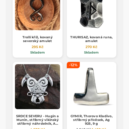
Trollí kříž, kovaný
THURISAZ, kovaná runa,
severský amulet
amulet
295 Kč
270 Kč
Skladem
Skladem
-12%
SRDCE SEVERU - Hugin a
GYMIR, Thorovo Kladivo,
Munin, stříbrný vikinský
stříbrný přívěsek, Ag
stříbrný náhrdelník, Ag
925, 9 g
925, 24g