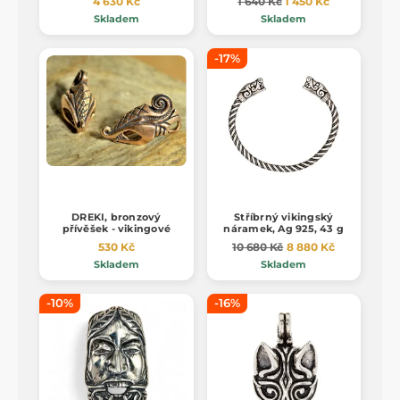
4 630 Kč
1 640 Kč
1 450 Kč
Skladem
Skladem
-17%
DREKI, bronzový
Stříbrný vikingský
přívěšek - vikingové
náramek, Ag 925, 43 g
530 Kč
10 680 Kč
8 880 Kč
Skladem
Skladem
-10%
-16%