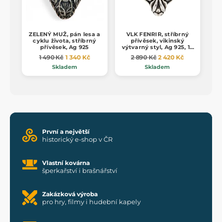
ZELENÝ MUŽ, pán lesa a
VLK FENRIR, stříbrný
cyklu života, stříbrný
přívěsek, vikinský
přívěsek, Ag 925
výtvarný styl, Ag 925, 16
g
1 490 Kč
1 340 Kč
2 890 Kč
2 420 Kč
Skladem
Skladem
První a největší
historický e-shop v ČR
Vlastní kovárna
šperkařství i brašnářství
Zakázková výroba
pro hry, filmy i hudební kapely