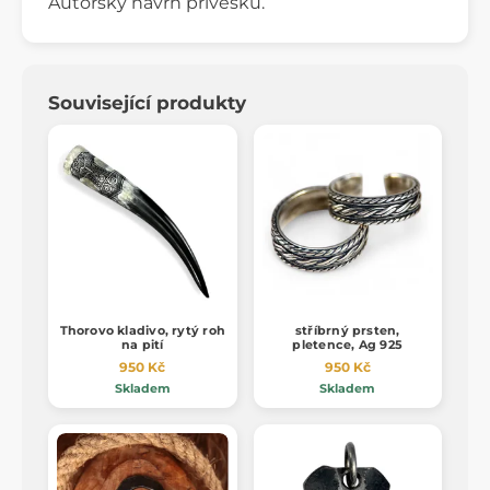
Autorský návrh přívěšku.
Související produkty
Thorovo kladivo, rytý roh
stříbrný prsten,
na pití
pletence, Ag 925
950 Kč
950 Kč
Skladem
Skladem