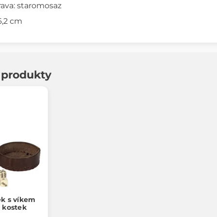
ava: staromosaz
 6,2 cm
í produkty
ek s víkem
h kostek