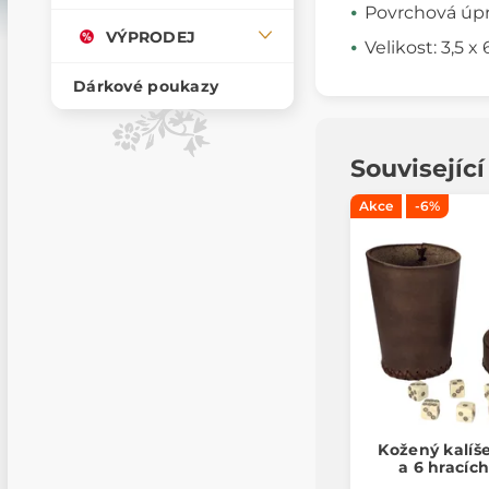
Povrchová úpr
VÝPRODEJ
Velikost: 3,5 x
Dárkové poukazy
Souvisejíc
Akce
-6%
Kožený kalíš
a 6 hracíc