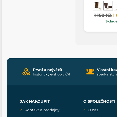
1 150 Kč
1
Sklad
První a největší
Vlastní ko
historický e-shop v ČR
šperkařství 
JAK NAKOUPIT
O SPOLEČNOSTI
Kontakt a prodejny
O nás