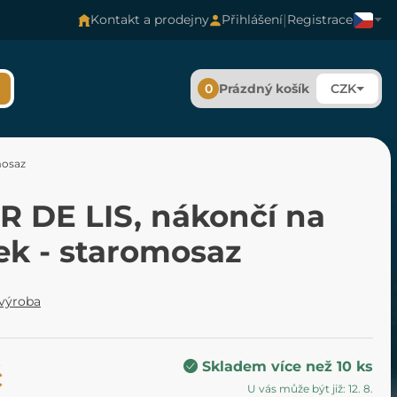
|
Kontakt a prodejny
Přihlášení
Registrace
0
Prázdný košík
CZK
mosaz
R DE LIS, nákončí na
ek - staromosaz
 výroba
Skladem více než 10 ks
č
U vás může být již: 12. 8.