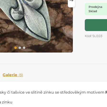
Prodejna
Sklad
Kód: SLE03
Galerie
(3)
ky či tašvice ve slitině zinku se středověkým motivem
na zinku