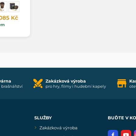
 085 Kč
em
várna
Zakázková výroba
Ka
i brašnářství
pro hry, filmy i hudební kapely
ote
SLUŽBY
BUĎTE V K
Zakázková výroba