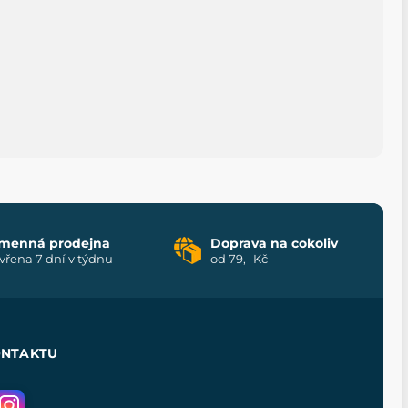
menná prodejna
Doprava na cokoliv
vřena 7 dní v týdnu
od 79,- Kč
ONTAKTU