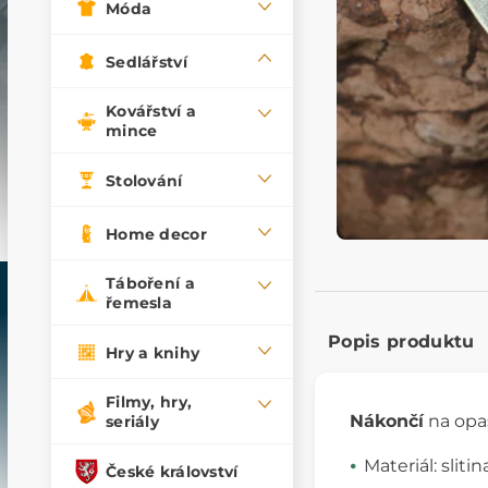
Móda
Sedlářství
Kovářství a
mince
Stolování
Home decor
Táboření a
řemesla
Popis produktu
Hry a knihy
Filmy, hry,
Nákončí
na opas
seriály
Materiál: sliti
České království