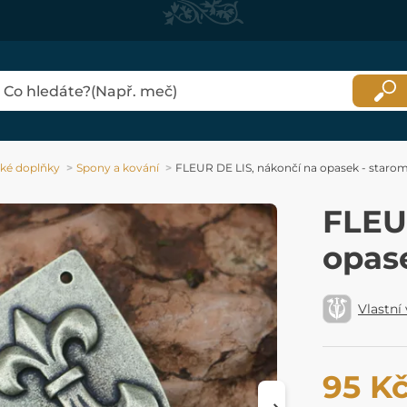
ké doplňky
Spony a kování
FLEUR DE LIS, nákončí na opasek - staro
FLEU
opas
Vlastní
95 K