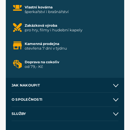
Vlastní kovárna
šperkařství i brašnářství
Zakázková výroba
pro hry, filmy i hudební kapely
Kamenná prodejna
otevřena 7 dní v týdnu
Doprava na cokoliv
od 79,- Kč
JAK NAKOUPIT
Kontakt a prodejny
O SPOLEČNOSTI
Obchodní podmínky
O nás
SLUŽBY
Velkoobchod
Naše dílny
Nákup na splátky
Zakázková výroba
Pro média