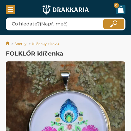
0
Šperky
Klíčenky z kovu
FOLKLÓR klíčenka