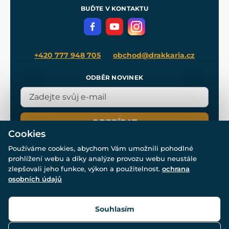
Meče pro Kingdom Come
BUĎTE V KONTAKTU
Volná místa
Filmový merch
Blog
+420 777 948 705
obchod@drakkaria.cz
ODBĚR NOVINEK
ODEBÍRAT
Cookies
Používáme cookies, abychom Vám umožnili pohodlné
prohlížení webu a díky analýze provozu webu neustále
zlepšovali jeho funkce, výkon a použitelnost.
ochrana
osobních údajů
© Všechna práva vyhrazena. www.drakkaria.cz 2007-2026.
Powered by
Simplia.cz
, protected by reCAPTCHA.
Souhlasím