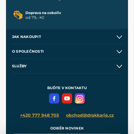
Doprava na cokoliv
od 79,- Kč
JAK NAKOUPIT
Kontakt a prodejny
O SPOLEČNOSTI
Obchodní podmínky
O nás
SLUŽBY
Velkoobchod
Naše dílny
Nákup na splátky
Zakázková výroba
Pro média
Meče pro Kingdom Come
BUĎTE V KONTAKTU
Volná místa
Filmový merch
Blog
+420 777 948 705
obchod@drakkaria.cz
ODBĚR NOVINEK