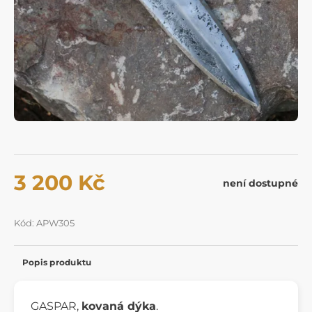
3 200 Kč
není dostupné
Kód: APW305
Popis produktu
GASPAR,
kovaná dýka
.