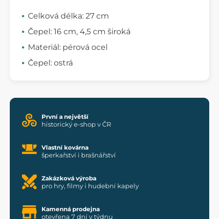
Celková délka: 27 cm
Čepel: 16 cm, 4,5 cm široká
Materiál: pérová ocel
Čepel: ostrá
První a největší
historický e-shop v ČR
Vlastní kovárna
šperkařství i brašnářství
Zakázková výroba
pro hry, filmy i hudební kapely
Kamenná prodejna
otevřena 7 dní v týdnu