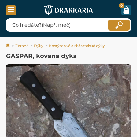
0
Zbraně
Dýky
Kostýmové a sběratelské dýky
GASPAR, kovaná dýka