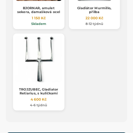
BJORNAR, amulet
Gladiátor Murmillo,
sekera, damašková ocel
přilba
1 150 Kč
22 000 Kč
Skladem
8-12 týdnů
TROJZUBEC, Gladiator
Retiarius, s kuličkami
4 600 Kč
4-6 týdnů