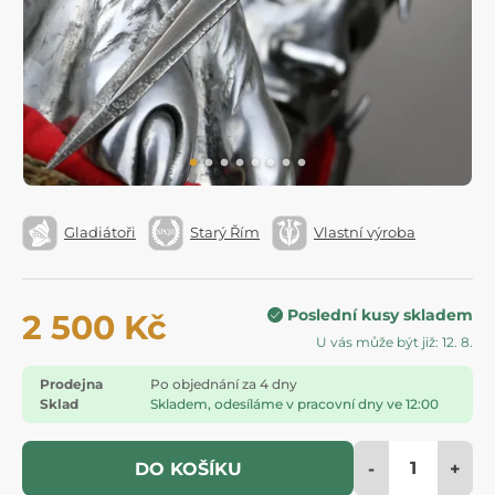
Gladiátoři
Starý Řím
Vlastní výroba
Poslední kusy skladem
2 500 Kč
U vás může být již: 12. 8.
Prodejna
Po objednání za 4 dny
Sklad
Skladem, odesíláme v pracovní dny ve 12:00
-
+
DO KOŠÍKU