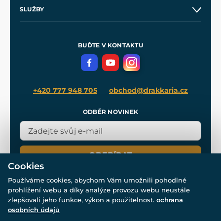
O nás
SLUŽBY
Velkoobchod
Naše dílny
Nákup na splátky
Zakázková výroba
Pro média
Meče pro Kingdom Come
BUĎTE V KONTAKTU
Volná místa
Filmový merch
Blog
+420 777 948 705
obchod@drakkaria.cz
ODBĚR NOVINEK
ODEBÍRAT
Cookies
Používáme cookies, abychom Vám umožnili pohodlné
prohlížení webu a díky analýze provozu webu neustále
zlepšovali jeho funkce, výkon a použitelnost.
ochrana
osobních údajů
© Všechna práva vyhrazena. www.drakkaria.cz 2007-2026.