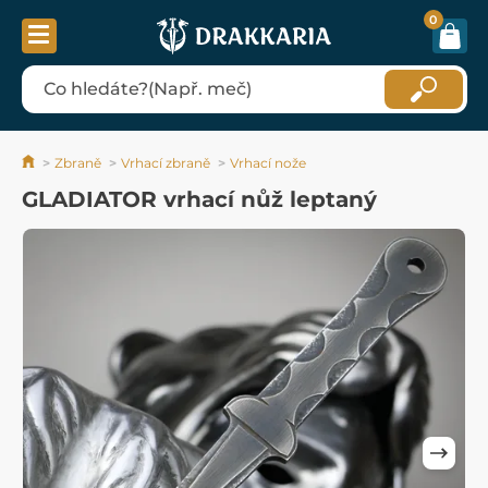
0
Zbraně
Vrhací zbraně
Vrhací nože
GLADIATOR vrhací nůž leptaný