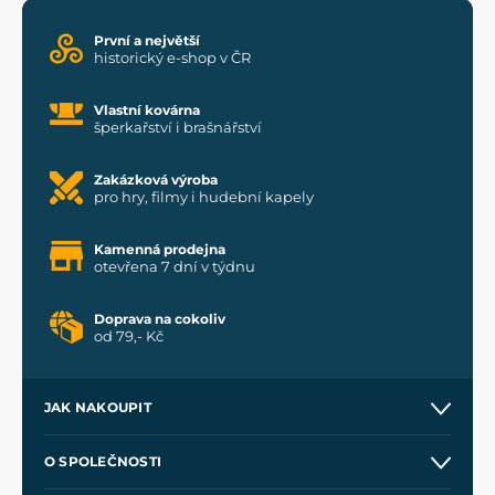
První a největší
historický e-shop v ČR
Vlastní kovárna
šperkařství i brašnářství
Zakázková výroba
pro hry, filmy i hudební kapely
Kamenná prodejna
otevřena 7 dní v týdnu
Doprava na cokoliv
od 79,- Kč
JAK NAKOUPIT
Kontakt a prodejny
O SPOLEČNOSTI
Obchodní podmínky