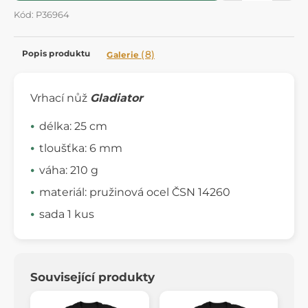
Kód: P36964
Popis produktu
(8)
Galerie
Vrhací nůž
Gladiator
délka: 25 cm
tloušťka: 6 mm
váha: 210 g
materiál: pružinová ocel ČSN 14260
sada 1 kus
Související produkty