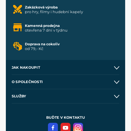
Zakázková výroba
pro hry, filmy i hudební kapely
Kamenná prodejna
otevřena 7 dní v týdnu
Doprava na cokoliv
od 79,- Kč
JAK NAKOUPIT
Kontakt a prodejny
O SPOLEČNOSTI
Obchodní podmínky
O nás
SLUŽBY
Velkoobchod
Naše dílny
Nákup na splátky
Zakázková výroba
Pro média
Meče pro Kingdom Come
BUĎTE V KONTAKTU
Volná místa
Filmový merch