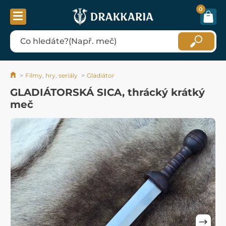
0
Filmy, hry, seriály
Gladiátor
GLADIÁTORSKÁ SICA, thrácký krátký
meč