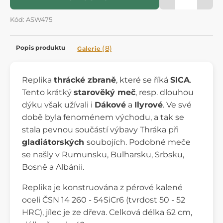
Kód: ASW475
Popis produktu
(8)
Galerie
Replika
thrácké zbraně
, které se říká
SICA
.
Tento krátký
starověký meč
, resp. dlouhou
dýku však užívali i
Dákové
a
Ilyrové
. Ve své
době byla fenoménem východu, a tak se
stala pevnou součástí výbavy Thráka při
gladiátorských
soubojích. Podobné meče
se našly v Rumunsku, Bulharsku, Srbsku,
Bosně a Albánii.
Replika je konstruována z pérové kalené
oceli ČSN 14 260 - 54SiCr6 (tvrdost 50 - 52
HRC), jílec je ze dřeva. Celková délka 62 cm,