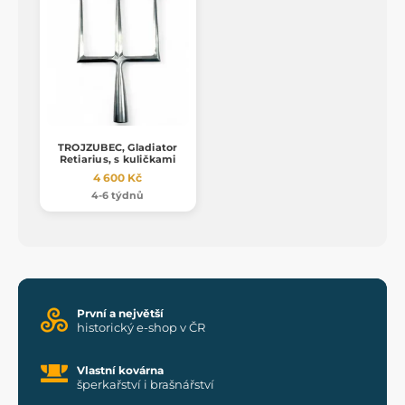
TROJZUBEC, Gladiator
Retiarius, s kuličkami
4 600 Kč
4-6 týdnů
První a největší
historický e-shop v ČR
Vlastní kovárna
šperkařství i brašnářství