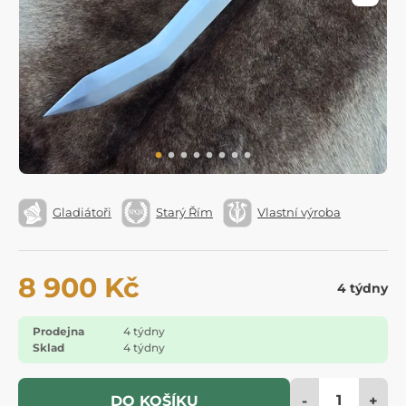
Gladiátoři
Starý Řím
Vlastní výroba
8 900 Kč
4 týdny
Prodejna
4 týdny
Sklad
4 týdny
-
+
DO KOŠÍKU