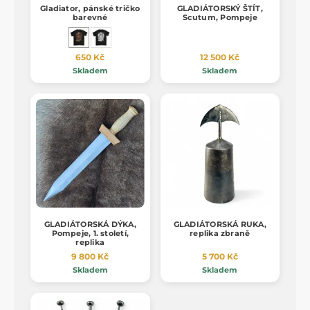
Gladiator, pánské tričko
GLADIÁTORSKÝ ŠTÍT,
barevné
Scutum, Pompeje
650 Kč
12 500 Kč
Skladem
Skladem
GLADIÁTORSKÁ DÝKA,
GLADIÁTORSKÁ RUKA,
Pompeje, 1. století,
replika zbraně
replika
9 800 Kč
5 700 Kč
Skladem
Skladem