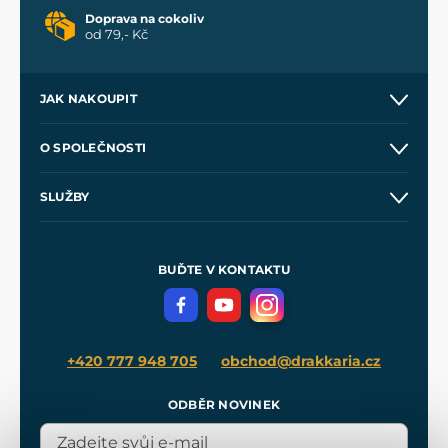
Doprava na cokoliv
od 79,- Kč
JAK NAKOUPIT
Kontakt a prodejny
O SPOLEČNOSTI
Obchodní podmínky
O nás
SLUŽBY
Velkoobchod
Naše dílny
Nákup na splátky
Zakázková výroba
Pro média
Meče pro Kingdom Come
BUĎTE V KONTAKTU
Volná místa
Filmový merch
Blog
+420 777 948 705
obchod@drakkaria.cz
ODBĚR NOVINEK