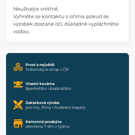
Neužívejte vnitřně.
Vyhněte se kontaktu s očima, pokud se
výrobek dostane očí, důkladně vypláchněte
vodou.
První a největší
historický e-shop v ČR
Vlastní kovárna
šperkařství i brašnářství
Zakázková výroba
pro hry, filmy i hudební kapely
Kamenná prodejna
otevřena 7 dní v týdnu