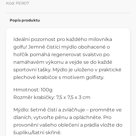
Kód: PER07
Popis produktu
Ideální pozornost pro každého milovníka
golfu! Jemně čistící mýdlo obohacené o
hořčík pomáhá regenerovat svalstvo po
namáhavém výkonu a vejde se do každé
sportovní tašky. Mýdlo je uloženo v praktické
plechové krabičce s motivem golfisty.
Hmotnost: 100g
Rozměr krabičky: 7,5 x 7,5 x 3 cm
Mýdlo: šetrně čistí a zvláčňuje – promněte ve
dlaních, vytvořte pěnu a opláchněte. Pro
provonění vašeho oblečení a prádla vložte do
šuplíku/šatní skříně.